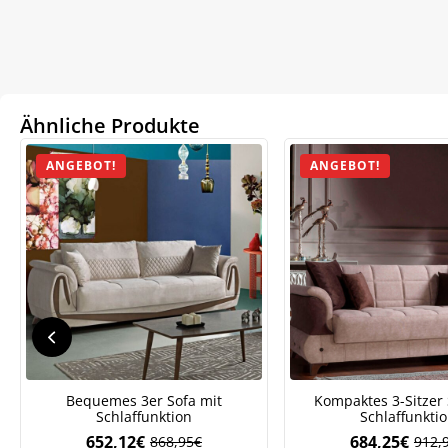
Ähnliche Produkte
ANGEBOT!
ANGEBOT!
Bequemes 3er Sofa mit
Kompaktes 3-Sitzer 
We
Schlaffunktion
Schlaffunkti
ve
652,12
€
684,25
€
868,95
€
912,