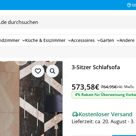
M
endzimmer
Küche & Esszimmer
Accessoires
Garten
Andere 
3-Sitzer Schlafsofa
573,58
€
764,95
€
inkl. MwSt.
Ursprünglicher
Aktueller
4% Rabatt für Überweisung Vorka
Preis
Preis
war:
ist:
Kostenloser Versand
764,95€
573,58€.
Lieferzeit:
ca. 20. August - 