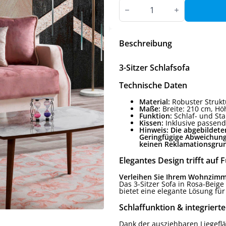
3-
Sitzer
Schlafsofa
Menge
Beschreibung
3-Sitzer Schlafsofa
Technische Daten
Material:
Robuster Strukt
Maße:
Breite: 210 cm, Höh
Funktion:
Schlaf- und St
Kissen:
Inklusive passend
Hinweis: Die abgebildete
Geringfügige Abweichung
keinen Reklamationsgrund
Elegantes Design trifft auf F
Verleihen Sie Ihrem Wohnzimme
Das 3-Sitzer Sofa in Rosa-Beig
bietet eine elegante Lösung für
Schlaffunktion & integriert
Dank der ausziehbaren Liegefl