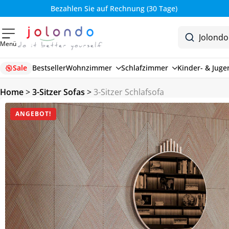
Bezahlen Sie auf Rechnung (30 Tage)
Menü
Sale
Bestseller
Wohnzimmer
Schlafzimmer
Kinder- & Jug
Home
>
3-Sitzer Sofas
>
3-Sitzer Schlafsofa
ANGEBOT!