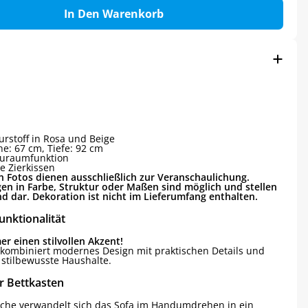
In Den Warenkorb
urstoff in Rosa und Beige
e: 67 cm, Tiefe: 92 cm
auraumfunktion
e Zierkissen
n Fotos dienen ausschließlich zur Veranschaulichung.
en in Farbe, Struktur oder Maßen sind möglich und stellen
 dar. Dekoration ist nicht im Lieferumfang enthalten.
unktionalität
r einen stilvollen Akzent!
e kombiniert modernes Design mit praktischen Details und
 stilbewusste Haushalte.
er Bettkasten
äche verwandelt sich das Sofa im Handumdrehen in ein