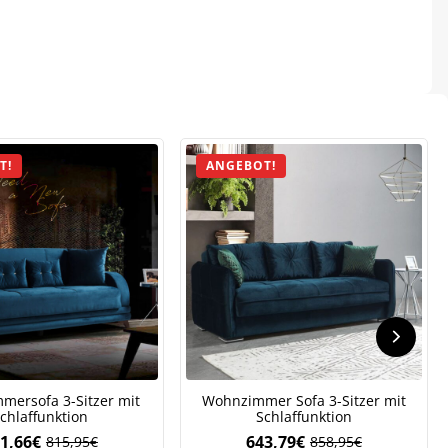
T!
ANGEBOT!
.
ersofa 3-Sitzer mit
Wohnzimmer Sofa 3-Sitzer mit
chlaffunktion
Schlaffunktion
1,66
€
643,79
€
815,95
€
858,95
€