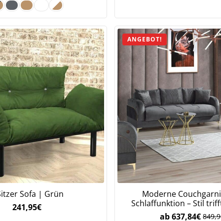
ANGEBOT!
Sitzer Sofa | Grün
Moderne Couchgarni
Schlaffunktion – Stil trif
241,95
€
ab
637,84
€
849,