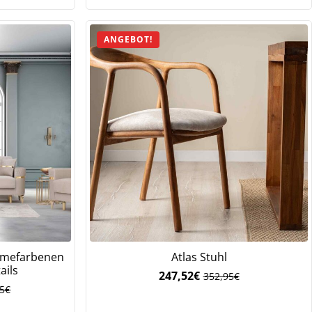
ANGEBOT!
remefarbenen
Atlas Stuhl
ails
247,52
€
352,95
€
Ursprünglicher
Aktueller
95
€
Preis
Preis
war:
ist: