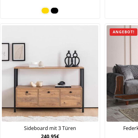
ANGEBOT!
Sideboard mit 3 Türen
Federk
240,95
€