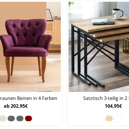
Braunen Beinen in 4 Farben
Satztisch 3-teilig in 
Jetzt
5% Rabatt
ab
202,95
€
104,95
€
auf Ihre erste Bestellung sichern!