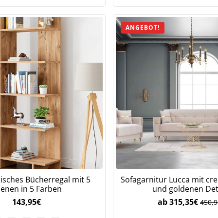
ANGEBOT!
sches Bücherregal mit 5
Sofagarnitur Lucca mit c
enen in 5 Farben
und goldenen Det
143,95
€
ab
315,35
€
450,