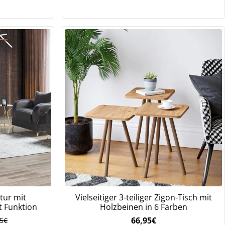
352,95€
247,52€.
tur mit
Vielseitiger 3-teiliger Zigon-Tisch mit
ft Funktion
Holzbeinen in 6 Farben
66,95
€
95
€