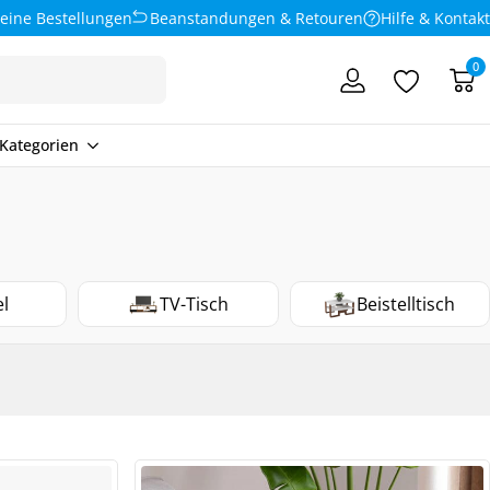
eine Bestellungen
Beanstandungen & Retouren
Hilfe & Kontakt
0
Kategorien
el
TV-Tisch
Beistelltisch