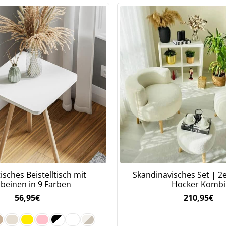
Meinen Code senden
Bleiben Sie auf dem Laufenden über Neuigkeiten und Angebote
itere Informationen darüber, wie wir Ihre Daten für Marketingkommunikation
rarbeiten. Lesen Sie unsere
Datenschutzrichtlinie.
sches Beistelltisch mit
Skandinavisches Set | 2e
beinen in 9 Farben
Hocker Kombi
56,95
€
210,95
€