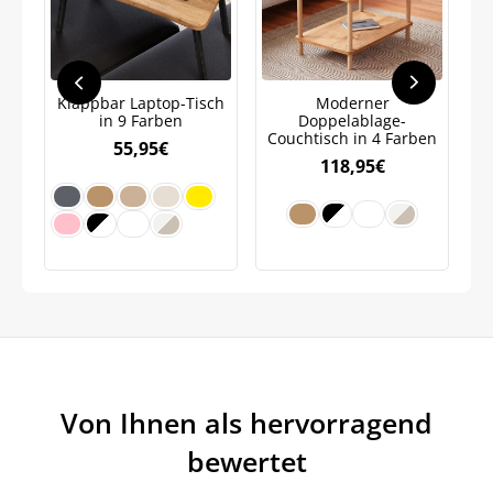
Bleiben Sie auf dem Laufenden über
Neuigkeiten und Angebote.
Weitere Informationen darüber, wie wir Ihre Daten für
Marketingkommunikation verarbeiten. Lesen Sie unsere
Datenschutzrichtlinie.
Klappbar Laptop-Tisch
Moderner
in 9 Farben
Doppelablage-
Couchtisch in 4 Farben
55,95
€
118,95
€
Von Ihnen als hervorragend
bewertet