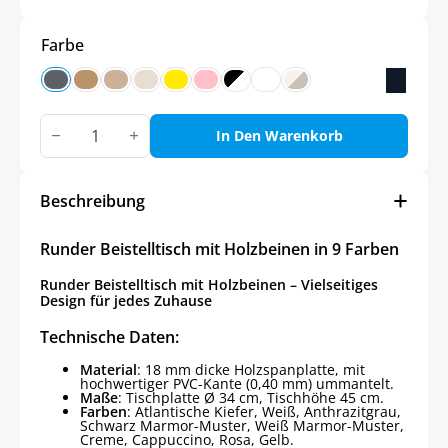
Farbe
Runder
Beistelltisch
In Den Warenkorb
mit
Holzbeinen
in
9
Beschreibung
Farben
Menge
Runder Beistelltisch mit Holzbeinen in 9 Farben
Runder Beistelltisch mit Holzbeinen – Vielseitiges
Design für jedes Zuhause
Technische Daten:
Material
: 18 mm dicke Holzspanplatte, mit
hochwertiger PVC-Kante (0,40 mm) ummantelt.
Maße
: Tischplatte Ø 34 cm, Tischhöhe 45 cm.
Farben
: Atlantische Kiefer, Weiß, Anthrazitgrau,
Schwarz Marmor-Muster, Weiß Marmor-Muster,
Creme, Cappuccino, Rosa, Gelb.