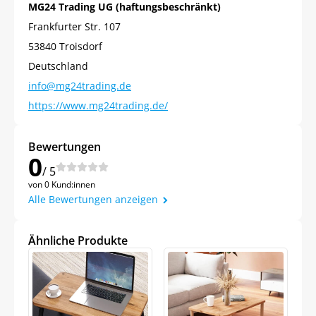
MG24 Trading UG (haftungsbeschränkt)
Frankfurter Str. 107
53840 Troisdorf
Deutschland
info@mg24trading.de
https://www.mg24trading.de/
Bewertungen
0
/ 5
Jetzt
5% Rabatt
von 0 Kund:innen
Alle Bewertungen anzeigen
auf Ihre erste Bestellung sichern!
Ähnliche Produkte
Meinen Code senden