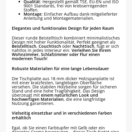
Qualität
: Hergestellt gemäß TSE, EU-EN und ISO
9001 Standards, frei von krebserregenden
Stoffen.
Montage
: Einfacher Aufbau dank mitgelieferter
Anleitung und Montagematerialien.
Elegantes und funktionales Design für jeden Raum
Dieser runde Beistelltisch kombiniert minimalistisches
Design mit hoher Funktionalität. Perfekt geeignet als
Beistelltisch
,
Couchtisch
oder
Nachttisch
, fügt er sich
nahtlos in jedes Interieur ein.
Verleihen Sie Ihrem
Wohnzimmer, Schlafzimmer oder Flur einen
modernen Touch!
Robuste Materialien für eine lange Lebensdauer
Die Tischplatte aus 18 mm dicker Holzspanplatte ist
mit einer kratzfesten, langlebigen Oberfläche
versehen. Die stabilen Holzbeine sorgen für sicheren
Stand und eine hohe Tragfähigkeit. Das Design
überzeugt mit
einem natürlichen Look und
hochwertigen Materialien
, die eine langfristige
Nutzung garantieren.
Vielseitig einsetzbar und in verschiedenen Farben
erhältlich
Egal, ob Sie einen Farbtupfer mit Gelb oder ein
dezentes Creme bevorzugen – dieser Tisch bietet eine