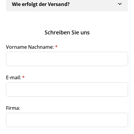
Wie erfolgt der Versand?
Jetzt
5% Rabatt
auf Ihre erste Bestellung sichern!
Schreiben Sie uns
Vorname Nachname:
*
Meinen Code senden
E-mail:
*
Bleiben Sie auf dem Laufenden über
Neuigkeiten und Angebote.
Weitere Informationen darüber, wie wir Ihre Daten für
Marketingkommunikation verarbeiten. Lesen Sie unsere
Datenschutzrichtlinie.
Firma: