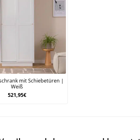
Jetzt
5% Rabatt
auf Ihre erste Bestellung sichern!
Meinen Code senden
chrank mit Schiebetüren |
Bleiben Sie auf dem Laufenden über Neuigkeiten und Angebote
Weiß
itere Informationen darüber, wie wir Ihre Daten für Marketingkommunikation
521,95
€
rarbeiten. Lesen Sie unsere
Datenschutzrichtlinie.