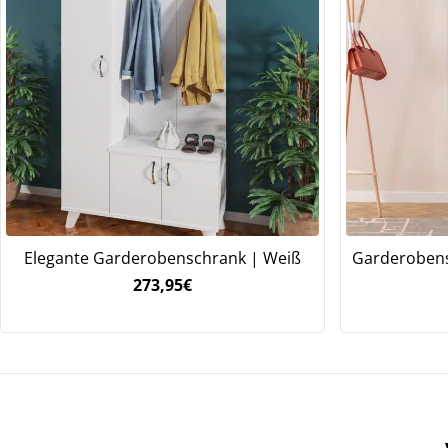
Elegante Garderobenschrank | Weiß
Garderobens
273,95
€
We
ve