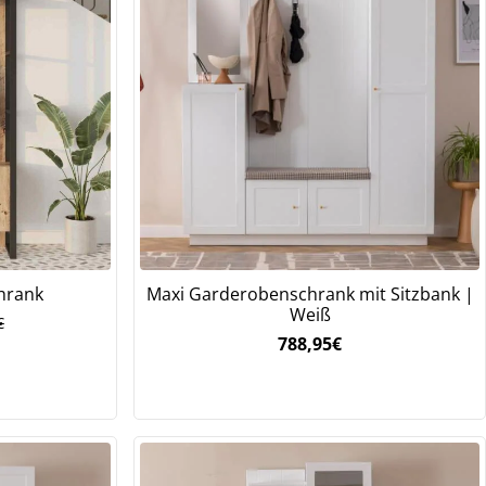
hrank
Maxi Garderobenschrank mit Sitzbank |
Weiß
€
nglicher
ler
788,95
€
€
€.