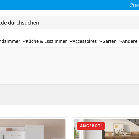
M
endzimmer
Küche & Esszimmer
Accessoires
Garten
Andere 
ANGEBOT!