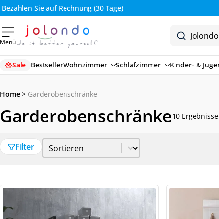
Bezahlen Sie auf Rechnung (30 Tage)
Menü
Sale
Bestseller
Wohnzimmer
Schlafzimmer
Kinder- & Jug
Home
>
Garderobenschränke
Garderobenschränke
10 Ergebnisse
Sort Price
Sort content
Filter