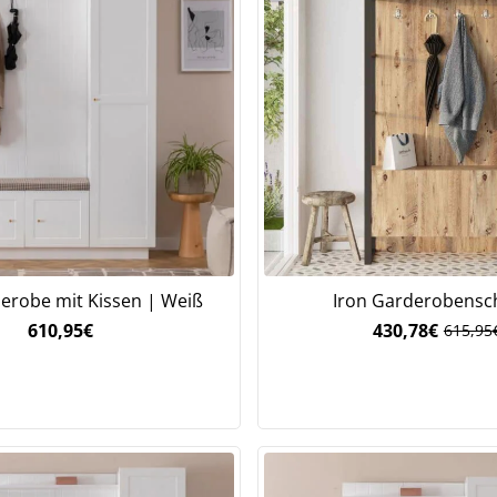
erobe mit Kissen | Weiß
Iron Garderobensc
610,95
€
430,78
€
615,95
Ursprü
Aktuel
Preis
Preis
war:
ist:
615,95
430,78