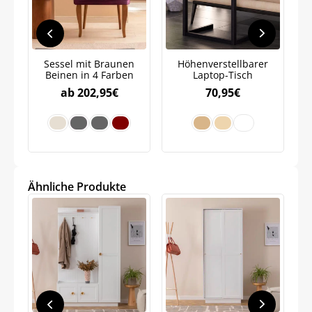
auf Ihre erste Bestellung sichern!
Sessel mit Braunen
Höhenverstellbarer
Beinen in 4 Farben
Laptop-Tisch
ab
202,95
€
70,95
€
Meinen Code senden
Bleiben Sie auf dem Laufenden über
Neuigkeiten und Angebote.
Weitere Informationen darüber, wie wir Ihre Daten für
Marketingkommunikation verarbeiten. Lesen Sie unsere
Datenschutzrichtlinie.
Ähnliche Produkte