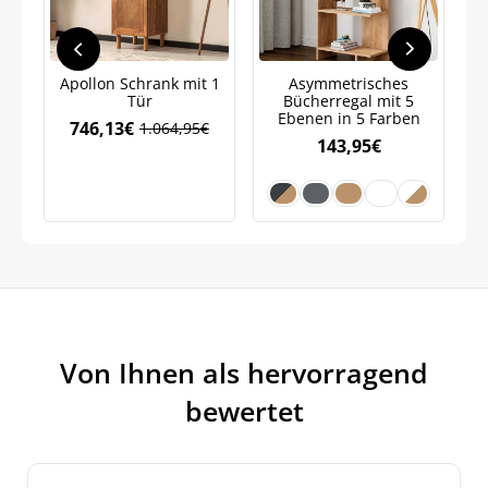
Apollon Schrank mit 1
Asymmetrisches
Tür
Bücherregal mit 5
Ebenen in 5 Farben
746,13
€
1.064,95
€
Ursprünglicher
Aktueller
143,95
€
Preis
Preis
war:
ist:
1.064,95€
746,13€.
Von Ihnen als hervorragend
bewertet