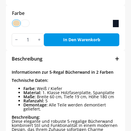
Farbe
5-
Regal
In Den Warenkorb
Bücherwand
in
2
Farben
Beschreibung
Menge
Informationen zur 5-Regal Bücherwand in 2 Farben
Technische Daten:
Farbe:
Weiß / Kiefer
Material:
1. Klasse Holzfaserplatte, Spanplatte
Maße:
Breite 60 cm, Tiefe 19 cm, Höhe 180 cm
Rafanzahl:
5
Demontage:
Alle Teile werden demontiert
geliefert.
Beschreibung:
Diese elegante und robuste 5-regalige Bücherwand
kombiniert Stil und Funktionalität in einem modernen
Design, das Ihrem Zuhause sofortigen Charme