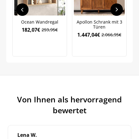
Neuigkeiten und Angebote.
Weitere Informationen darüber, wie wir Ihre Daten für
Marketingkommunikation verarbeiten. Lesen Sie unsere
Datenschutzrichtlinie.
Ocean Wandregal
Apollon Schrank mit 3
Türen
182,07
€
259,95
€
Ursprünglicher
Aktueller
1.447,04
€
2.066,95
€
Ursprünglicher
Aktueller
Preis
Preis
Preis
Preis
war:
ist:
war:
ist:
259,95€
182,07€.
2.066,95€
1.447,04€.
Von Ihnen als hervorragend
bewertet
Lena W.