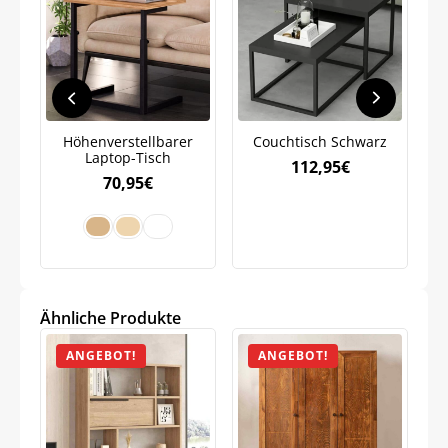
Höhenverstellbarer
Couchtisch Schwarz
B
Laptop-Tisch
112,95
€
70,95
€
Jetzt
5% Rabatt
auf Ihre erste Bestellung sichern!
Ähnliche Produkte
ANGEBOT!
ANGEBOT!
Meinen Code senden
Bleiben Sie auf dem Laufenden über