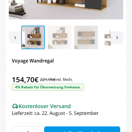
‹
›
Voyage Wandregal
154,70
€
221,95
€
inkl. MwSt.
Ursprünglicher
Aktueller
4% Rabatt für Überweisung Vorkasse.
Preis
Preis
war:
ist:
Kostenloser Versand
221,95€
154,70€.
Lieferzeit:
ca. 22. August - 5. September
Voyage