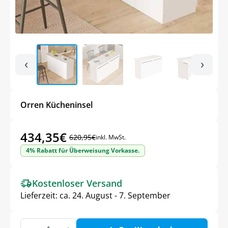
‹
›
Orren Kücheninsel
434,35
€
620,95
€
inkl. MwSt.
Ursprünglicher
Aktueller
4% Rabatt für Überweisung Vorkasse.
Preis
Preis
war:
ist:
Kostenloser Versand
620,95€
434,35€.
Lieferzeit:
ca. 24. August - 7. September
Orren