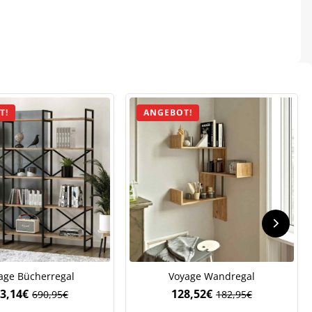
.
T!
ANGEBOT!
age Bücherregal
Voyage Wandregal
3,14
€
128,52
€
690,95
€
182,95
€
Ursprünglicher
Aktueller
Ursprünglicher
Aktueller