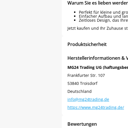
Warum Sie es lieben werde
Perfekt für kleine und g
Einfacher Aufbau und lan
Zeitloses Design, das Ih
Jetzt kaufen und Ihr Zuhause sti
Produktsicherheit
Herstellerinformationen & 
MG24 Trading UG (haftungsbe
Frankfurter Str. 107
53840 Troisdorf
Deutschland
info@mg24trading.de
Jetzt
5% Rabatt
https://www.mg24trading.de/
auf Ihre erste Bestellung sichern!
Bewertungen