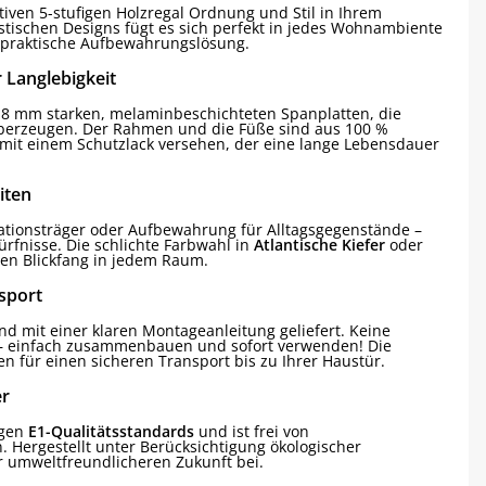
tiven 5-stufigen Holzregal Ordnung und Stil in Ihrem
tischen Designs fügt es sich perfekt in jedes Wohnambiente
ne praktische Aufbewahrungslösung.
 Langlebigkeit
8 mm starken, melaminbeschichteten Spanplatten, die
berzeugen. Der Rahmen und die Füße sind aus 100 %
 mit einem Schutzlack versehen, der eine lange Lebensdauer
iten
rationsträger oder Aufbewahrung für Alltagsgegenstände –
dürfnisse. Die schlichte Farbwahl in
Atlantische Kiefer
oder
len Blickfang in jedem Raum.
sport
nd mit einer klaren Montageanleitung geliefert. Keine
 – einfach zusammenbauen und sofort verwenden! Die
n für einen sicheren Transport bis zu Ihrer Haustür.
er
ngen
E1-Qualitätsstandards
und ist frei von
. Hergestellt unter Berücksichtigung ökologischer
er umweltfreundlicheren Zukunft bei.