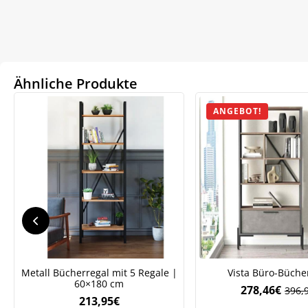
Ähnliche Produkte
ANGEBOT!
We
ve
Metall Bücherregal mit 5 Regale |
Vista Büro-Büche
60×180 cm
278,46
€
396,
Ursp
Aktue
213,95
€