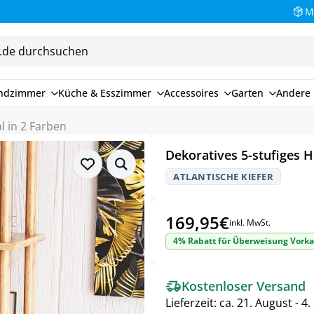
M
endzimmer
Küche & Esszimmer
Accessoires
Garten
Andere 
l in 2 Farben
Dekoratives 5-stufiges H
ATLANTISCHE KIEFER
169,95
€
inkl. MwSt.
4% Rabatt für Überweisung Vorka
Kostenloser Versand
Lieferzeit:
ca. 21. August - 