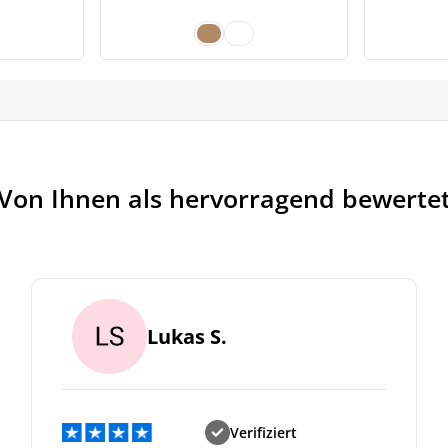
95€
6€.
Von Ihnen als hervorragend bewerte
Lukas S.
Verifiziert