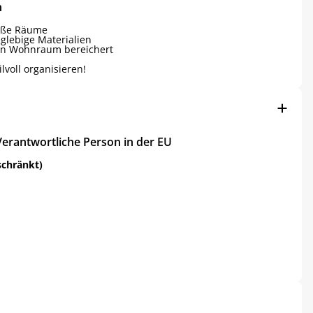
n
roße Räume
glebige Materialien
ren Wohnraum bereichert
lvoll organisieren!
Verantwortliche Person in der EU
schränkt)