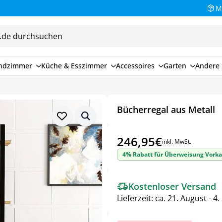
M
endzimmer
Küche & Esszimmer
Accessoires
Garten
Andere 
Bücherregal aus Metall
246,95
€
inkl. MwSt.
4% Rabatt für Überweisung Vorka
Kostenloser Versand
Lieferzeit:
ca. 21. August - 