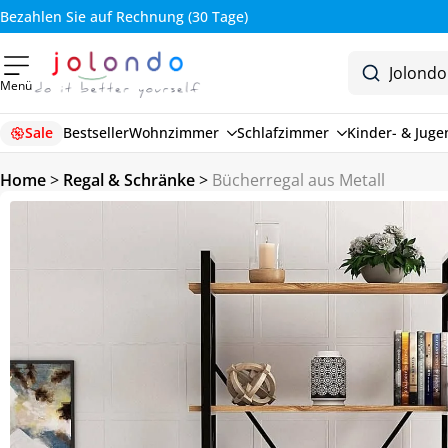
Bezahlen Sie auf Rechnung (30 Tage)
Menü
Sale
Bestseller
Wohnzimmer
Schlafzimmer
Kinder- & Jug
Home
>
Regal & Schränke
>
Bücherregal aus Metall