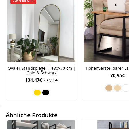
ANGEBOT!
Ovaler Standspiegel | 180×70 cm |
Höhenverstellbarer La
Gold & Schwarz
70,95
€
134,47
€
232,95
€
We
ve
Ähnliche Produkte