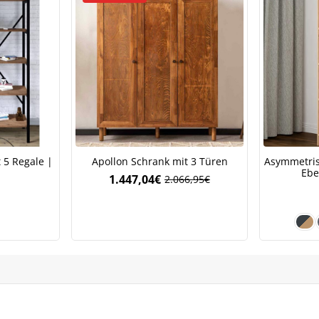
 5 Regale |
Apollon Schrank mit 3 Türen
Asymmetris
Ebe
1.447,04
€
2.066,95
€
Ursprünglicher
Aktueller
Preis
Preis
war:
ist:
2.066,95€
1.447,04€.