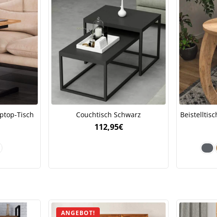
Jetzt
5% Rabatt
auf Ihre erste Bestellung sichern!
Meinen Code senden
ptop-Tisch
Couchtisch Schwarz
Beistelltis
112,95
€
Bleiben Sie auf dem Laufenden über Neuigkeiten und Angebote
itere Informationen darüber, wie wir Ihre Daten für Marketingkommunikation
rarbeiten. Lesen Sie unsere
Datenschutzrichtlinie.
ANGEBOT!