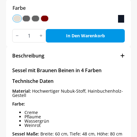
Farbe
Sessel
mit
In Den Warenkorb
Braunen
Beinen
in
4
Beschreibung
Farben
Menge
Sessel mit Braunen Beinen in 4 Farben
Technische Daten
Material:
Hochwertiger Nubuk-Stoff, Hainbuchenholz-
Gestell
Farbe:
Creme
Pflaume
Wassergrün
Weinrot
Sessel Maße:
Breite: 60 cm, Tiefe: 48 cm, Höhe: 80 cm