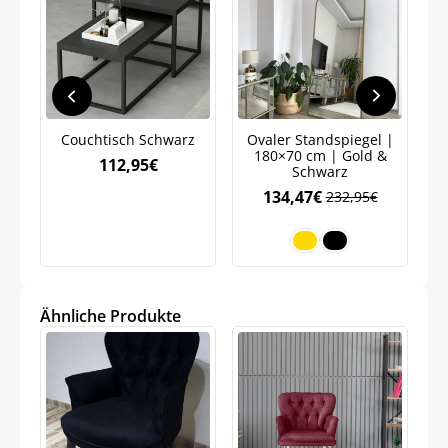
Jetzt
5% Rabatt
auf Ihre erste Bestellung sichern!
Couchtisch Schwarz
Ovaler Standspiegel |
Meinen Code senden
180×70 cm | Gold &
112,95
€
Schwarz
134,47
€
232,95
€
Bleiben Sie auf dem Laufenden über
Neuigkeiten und Angebote.
Weitere Informationen darüber, wie wir Ihre Daten für
Marketingkommunikation verarbeiten. Lesen Sie unsere
Datenschutzrichtlinie.
Ähnliche Produkte