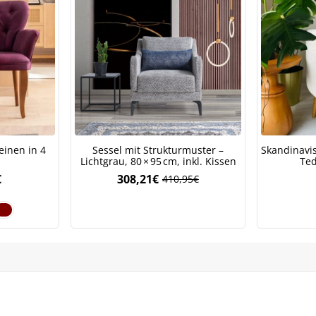
einen in 4
Sessel mit Strukturmuster –
Skandinavi
Lichtgrau, 80 × 95 cm, inkl. Kissen
Ted
€
308,21
€
410,95
€
Ursprünglicher
Aktueller
Preis
Preis
war:
ist:
410,95€
308,21€.