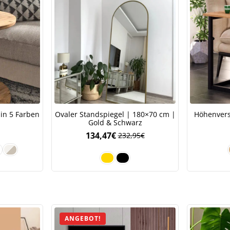
Jetzt
5% Rabatt
auf Ihre erste Bestellung sichern!
Meinen Code senden
 in 5 Farben
Ovaler Standspiegel | 180×70 cm |
Höhenvers
Gold & Schwarz
134,47
€
232,95
€
Bleiben Sie auf dem Laufenden über Neuigkeiten und Angebote
itere Informationen darüber, wie wir Ihre Daten für Marketingkommunikation
rarbeiten. Lesen Sie unsere
Datenschutzrichtlinie.
ANGEBOT!