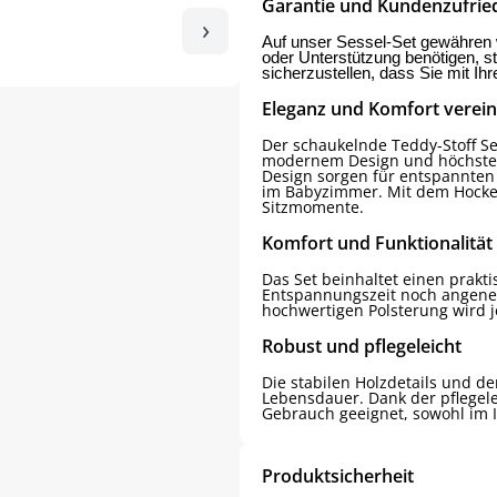
Garantie und Kundenzufrie
›
Auf unser Sessel-Set gewähren w
oder Unterstützung benötigen, s
sicherzustellen, dass Sie mit Ih
Eleganz und Komfort verein
Der schaukelnde Teddy-Stoff Se
modernem Design und höchstem
Design sorgen für entspannten
im Babyzimmer. Mit dem Hocker 
Sitzmomente.
Komfort und Funktionalität
Das Set beinhaltet einen prakti
Entspannungszeit noch angene
hochwertigen Polsterung wird je
Robust und pflegeleicht
Die stabilen Holzdetails und de
Lebensdauer. Dank der pflegelei
Gebrauch geeignet, sowohl im 
Produktsicherheit