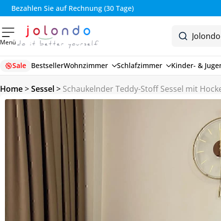
Bezahlen Sie auf Rechnung (30 Tage)
Menü
Sale
Bestseller
Wohnzimmer
Schlafzimmer
Kinder- & Jug
Home
>
Sessel
>
Schaukelnder Teddy-Stoff Sessel mit Hocke