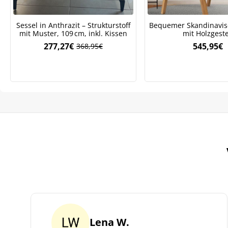
Sessel in Anthrazit – Strukturstoff
Bequemer Skandinavis
mit Muster, 109 cm, inkl. Kissen
mit Holzgeste
277,27
€
545,95
€
368,95
€
Ursprünglicher
Aktueller
Preis
Preis
war:
ist:
368,95€
277,27€.
Lena W.