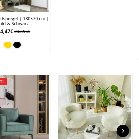
ndspiegel | 180×70 cm |
old & Schwarz
4,47
€
232,95
€
.
T!