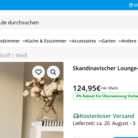
M
endzimmer
Küche & Esszimmer
Accessoires
Garten
Andere 
Stoff | Weiß
Skandinavischer Lounge-
124,95
€
inkl. MwSt.
4% Rabatt für Überweisung Vorka
Kostenloser Versand
Lieferzeit:
ca. 20. August - 