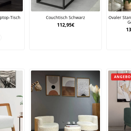
auf Ihre erste Bestellung sichern!
ptop-Tisch
Couchtisch Schwarz
Ovaler Sta
G
112,95
€
13
Meinen Code senden
Bleiben Sie auf dem Laufenden über Neuigkeiten und Angebote
itere Informationen darüber, wie wir Ihre Daten für Marketingkommunikation
rarbeiten. Lesen Sie unsere
Datenschutzrichtlinie.
ANGEBO