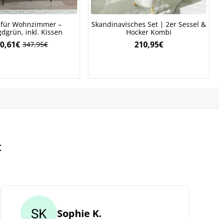
 für Wohnzimmer –
Skandinavisches Set | 2er Sessel &
dgrün, inkl. Kissen
Hocker Kombi
0,61
€
210,95
€
347,95
€
Ursprünglicher
Aktueller
Preis
Preis
war:
ist:
347,95€
260,61€.
t
Sophie K.