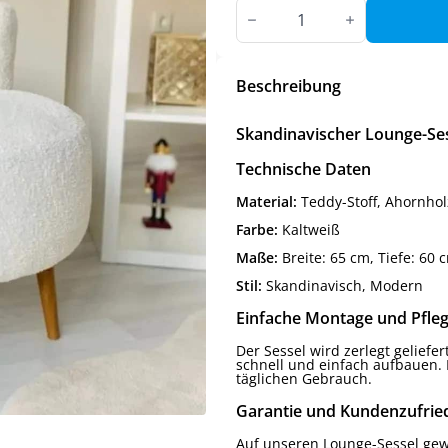
Skandinavischer
Lounge-
Sessel
mit
Teddy-
Stoff
Beschreibung
|
Weiß
Menge
Skandinavischer Lounge-Ses
Technische Daten
Material:
Teddy-Stoff, Ahornho
Farbe:
Kaltweiß
Maße:
Breite: 65 cm, Tiefe: 60 
Stil:
Skandinavisch, Modern
Einfache Montage und Pfle
Der Sessel wird zerlegt geliefe
schnell und einfach aufbauen. D
täglichen Gebrauch.
Garantie und Kundenzufrie
Auf unseren Lounge-Sessel ge