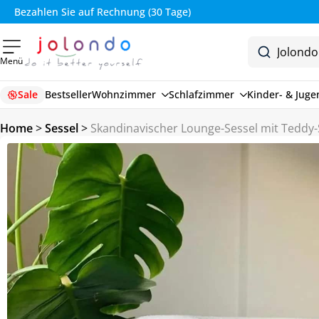
Bezahlen Sie auf Rechnung (30 Tage)
Menü
Sale
Bestseller
Wohnzimmer
Schlafzimmer
Kinder- & Jug
Home
>
Sessel
>
Skandinavischer Lounge-Sessel mit Teddy-