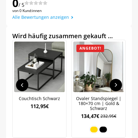
0
/ 5
von 0 Kund:innen
Alle Bewertungen anzeigen
Wird häufig zusammen gekauft …
ANGEBOT!
Jetzt
5% Rabatt
Couchtisch Schwarz
Ovaler Standspiegel |
auf Ihre erste Bestellung sichern!
180×70 cm | Gold &
112,95
€
Schwarz
134,47
€
232,95
€
Meinen Code senden