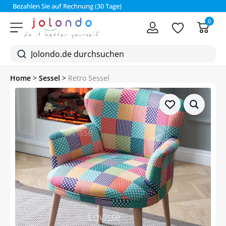
Bezahlen Sie auf Rechnung (30 Tage)
0
Home
>
Sessel
>
Retro Sessel