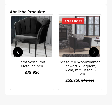
Bleiben Sie auf dem Laufenden über
Ähnliche Produkte
Neuigkeiten und Angebote.
ANGEBOT!
Weitere Informationen darüber, wie wir Ihre Daten für
Marketingkommunikation verarbeiten. Lesen Sie unsere
Datenschutzrichtlinie.
Samt Sessel mit
Sessel für Wohnzimmer
Metallbeinen
Schwarz – Bequem,
H
92 cm, mit Kissen &
378,95
€
Füßen
255,85
€
340,95
€
Ursprünglicher
Aktueller
Preis
Preis
war:
ist:
340,95€
255,85€.