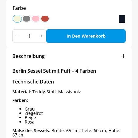
Farbe
Berlin
Sessel
In Den Warenkorb
Set
mit
Puff
in
Beschreibung
4
Farben
Menge
Berlin Sessel Set mit Puff – 4 Farben
Technische Daten
Material:
Teddy-Stoff, Massivholz
Farben:
Grau
Ziegelrot
Beige
Rosa
Maße des Sessels:
Breite: 65 cm, Tiefe: 60 cm, Höhe:
67 cm