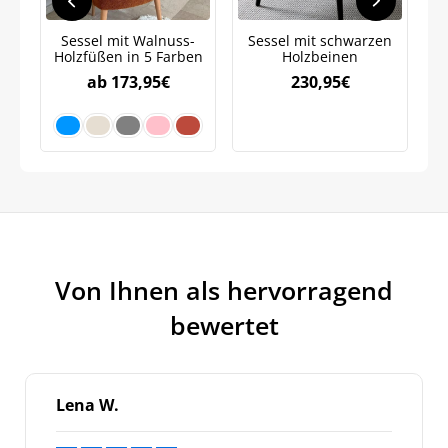
Sessel mit Walnuss-
Sessel mit schwarzen
Holzfüßen in 5 Farben
Holzbeinen
S
ab
173,95
€
230,95
€
Von Ihnen als hervorragend
bewertet
Lena W.