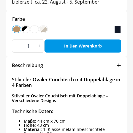
Lieferzeit:
ca. 22. August - 5. September
Farbe
Stilvoller
Ovaler
In Den Warenkorb
Couchtisch
mit
Doppelablage
in
Beschreibung
4
Farben
Menge
Stilvoller Ovaler Couchtisch mit Doppelablage in
4 Farben
Stilvoller Ovaler Couchtisch mit Doppelablage –
Verschiedene Designs
Technische Daten:
Maße
: 44 cm x 70 cm
Höhe
: 43 cm
Material
: 1. Klasse melaminbeschichtete