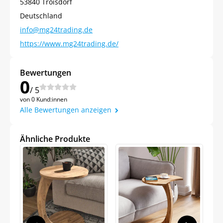
53840 Troisdorf
Deutschland
info@mg24trading.de
https://www.mg24trading.de/
Bewertungen
0
/ 5
von 0 Kund:innen
Jetzt
5% Rabatt
Alle Bewertungen anzeigen
auf Ihre erste Bestellung sichern!
Ähnliche Produkte
Meinen Code senden
Bleiben Sie auf dem Laufenden über
Neuigkeiten und Angebote.