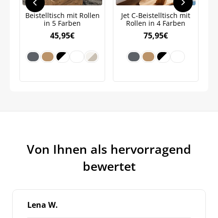
Weitere Informationen darüber, wie wir Ihre Daten für
Beistelltisch mit Rollen
Jet C-Beistelltisch mit
M
Marketingkommunikation verarbeiten. Lesen Sie unsere
in 5 Farben
Rollen in 4 Farben
Datenschutzrichtlinie.
45,95
€
75,95
€
Von Ihnen als hervorragend
bewertet
Lena W.