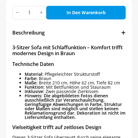
3-
Sitzer
In Den Warenkorb
Sofa
mit
Schlaffunktion
–
Beschreibung
Komfort
trifft
modernes
3-Sitzer Sofa mit Schlaffunktion – Komfort trifft
Design
modernes Design in Braun
in
Braun
Technische Daten
Menge
Material:
Pflegeleichter Strukturstoff
Farbe:
Braun
Maße:
Breite 210 cm, Höhe 62 cm, Tiefe 82 cm
Funktion:
Mit Bettfunktion und Stauraum
Inklusive:
Zwei passende Zierkissen
Hinweis: Die abgebildeten Fotos dienen
ausschließlich zur Veranschaulichung.
Geringfügige Abweichungen in Farbe, Struktur
oder Maßen sind möglich und stellen keinen
Reklamationsgrund dar. Dekoration ist nicht im
Lieferumfang enthalten.
Vielseitigkeit trifft auf zeitloses Design
Dieses 3-Sitzer Sofa überzeugt durch seine elegante