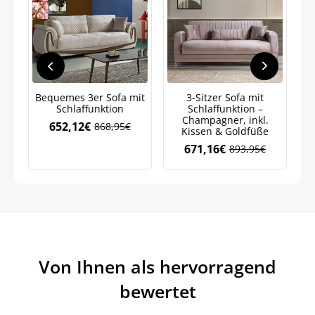
Jetzt
5% Rabatt
auf Ihre erste Bestellung sichern!
Bequemes 3er Sofa mit
3-Sitzer Sofa mit
Schlaffunktion
Schlaffunktion –
Si
Champagner, inkl.
652,12
€
868,95
€
Meinen Code senden
Ursprünglicher
Aktueller
Kissen & Goldfüße
Preis
Preis
671,16
€
893,95
€
Ursprünglicher
Aktueller
war:
ist:
Preis
Preis
868,95€
652,12€.
Bleiben Sie auf dem Laufenden über
war:
ist:
Neuigkeiten und Angebote.
893,95€
671,16€.
Weitere Informationen darüber, wie wir Ihre Daten für
Marketingkommunikation verarbeiten. Lesen Sie unsere
Datenschutzrichtlinie.
Von Ihnen als hervorragend
bewertet