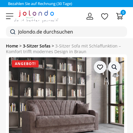
Bezahlen Sie auf Rechnung (30 Tage)
0
Home
>
3-Sitzer Sofas
>
3-Sitzer Sofa mit Schlaffunktion –
Komfort trifft modernes Design in Braun
ANGEBOT!