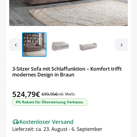
‹
›
3-Sitzer Sofa mit Schlaffunktion – Komfort trifft
modernes Design in Braun
524,79
€
699,95
€
inkl. MwSt.
Ursprünglicher
Aktueller
4% Rabatt für Überweisung Vorkasse.
Preis
Preis
war:
ist:
Kostenloser Versand
699,95€
524,79€.
Lieferzeit:
ca. 23. August - 6. September