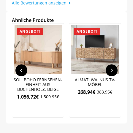
Alle Bewertungen anzeigen
Ähnliche Produkte
ANGEBOT!
ANGEBOT!
SOLI BOHO FERNSEHEN-
ALMATI WALNUS TV-
Z
EINHEIT AUS
MÖBEL
BUCHENHOLZ, BEIGE
268,94
€
383,95
€
Ursprünglicher
Aktueller
1.056,72
€
1.509,95
€
Jetzt
5% Rabatt
Ursprünglicher
Aktueller
Preis
Preis
Preis
Preis
war:
ist:
war:
ist:
383,95€
268,94€.
auf Ihre erste Bestellung sichern!
1.509,95€
1.056,72€.