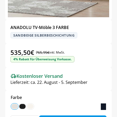
ANADOLU TV-Möble 3 FARBE
SANDBEIGE SILBERBESCHICHTUNG
535,50
€
765,95
€
inkl. MwSt.
4% Rabatt für Überweisung Vorkasse.
Kostenloser Versand
Lieferzeit:
ca. 22. August - 5. September
Farbe