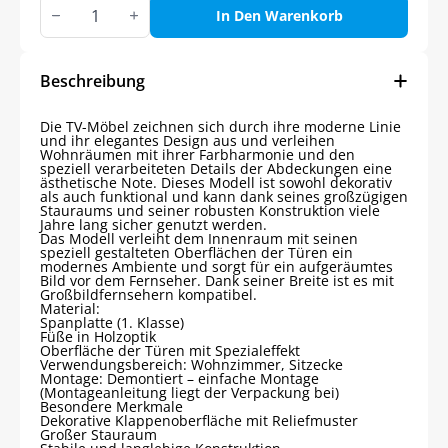
ANADOLU
TV-
In Den Warenkorb
Möble
3
FARBE
Menge
Beschreibung
Die TV-Möbel zeichnen sich durch ihre moderne Linie
und ihr elegantes Design aus und verleihen
Wohnräumen mit ihrer Farbharmonie und den
speziell verarbeiteten Details der Abdeckungen eine
ästhetische Note. Dieses Modell ist sowohl dekorativ
als auch funktional und kann dank seines großzügigen
Stauraums und seiner robusten Konstruktion viele
Jahre lang sicher genutzt werden.
Das Modell verleiht dem Innenraum mit seinen
speziell gestalteten Oberflächen der Türen ein
modernes Ambiente und sorgt für ein aufgeräumtes
Bild vor dem Fernseher. Dank seiner Breite ist es mit
Großbildfernsehern kompatibel.
Material:
Spanplatte (1. Klasse)
Füße in Holzoptik
Oberfläche der Türen mit Spezialeffekt
Verwendungsbereich: Wohnzimmer, Sitzecke
Montage: Demontiert – einfache Montage
(Montageanleitung liegt der Verpackung bei)
Besondere Merkmale
Dekorative Klappenoberfläche mit Reliefmuster
Großer Stauraum