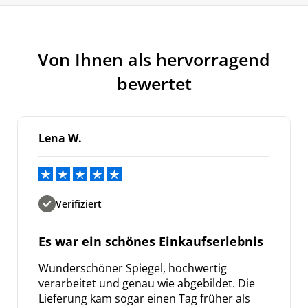
Meinen Code senden
Von Ihnen als hervorragend
Bleiben Sie auf dem Laufenden über
Neuigkeiten und Angebote.
bewertet
Weitere Informationen darüber, wie wir Ihre Daten für
Marketingkommunikation verarbeiten. Lesen Sie unsere
Datenschutzrichtlinie.
Lena W.
Verifiziert
Es war ein schönes Einkaufserlebnis
Wunderschöner Spiegel, hochwertig
verarbeitet und genau wie abgebildet. Die
Lieferung kam sogar einen Tag früher als