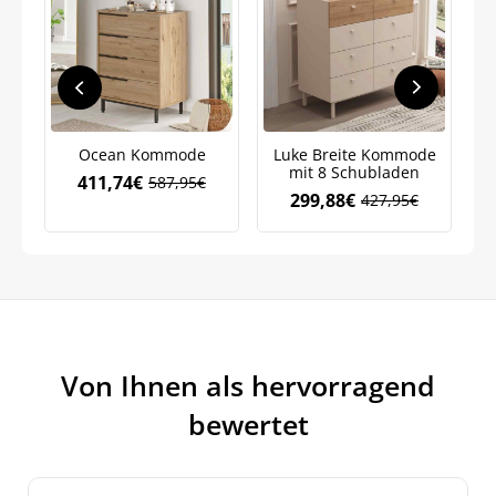
Ocean Kommode
Luke Breite Kommode
mit 8 Schubladen
411,74
€
587,95
€
Ursprünglicher
Aktueller
299,88
€
427,95
€
Ursprünglicher
Aktueller
Preis
Preis
Preis
Preis
war:
ist:
war:
ist:
587,95€
411,74€.
427,95€
299,88€.
Von Ihnen als hervorragend
bewertet