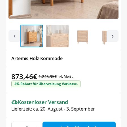
‹
›
Artemis Holz Kommode
873,46
€
1.246,95
€
inkl. MwSt.
Ursprünglicher
Aktueller
4% Rabatt für Überweisung Vorkasse.
Preis
Preis
war:
ist:
Kostenloser Versand
1.246,95€
873,46€.
Lieferzeit:
ca. 20. August - 3. September
Artemis