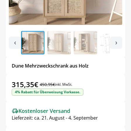
‹
›
Dune Mehrzweckschrank aus Holz
315,35
€
450,95
€
inkl. MwSt.
Ursprünglicher
Aktueller
4% Rabatt für Überweisung Vorkasse.
Preis
Preis
war:
ist:
Kostenloser Versand
450,95€
315,35€.
Lieferzeit:
ca. 21. August - 4. September