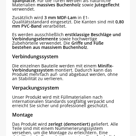
Spanplatte.
Für die Türen werden als natürliche
Materialien
massives Buchenholz
sowie
Jutegeflecht
verwendet.
Zusätzlich wird
3 mm MDF-Lam
in E1-
Qualitätsstandard eingesetzt. Die Kanten sind mit
0,80
mm PVC-Band
verarbeitet.
Es werden ausschließlich
erstklassige Beschläge und
Verbindungselemente
sowie hochwertige
Zubehörteile verwendet. Die
Griffe und Füße
bestehen aus massivem Buchenholz
.
Verbindungssystem
Die einzelnen Bauteile werden mit einem
Minifix-
Verbindungssystem
montiert. Dadurch kann das
Produkt mehrfach auf- und abgebaut werden, ohne
an Stabilität zu verlieren.
Verpackungssystem
Unser Produkt wird mit Füllmaterialien nach
internationalen Standards sorgfältig verpackt und
erreicht Sie sicher und professionell geschützt.
Montage
Das Produkt wird
zerlegt (demontiert)
geliefert. Alle
Teile sind mit einem Nummerierungssystem
versehen, um die Montage zu erleichtern. Eine