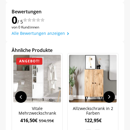
Bewertungen
0
/ 5
von 0 Kund:innen
Alle Bewertungen anzeigen
Jetzt
5% Rabatt
Ähnliche Produkte
auf Ihre erste Bestellung sichern!
ANGEBOT!
Meinen Code senden
Bleiben Sie auf dem Laufenden über
Vitale
Allzweckschrank in 2
Neuigkeiten und Angebote.
Mehrzweckschrank
Farben
Weitere Informationen darüber, wie wir Ihre Daten für
416,50
€
122,95
€
594,95
€
Marketingkommunikation verarbeiten. Lesen Sie unsere
Ursprünglicher
Aktueller
Datenschutzrichtlinie.
Preis
Preis