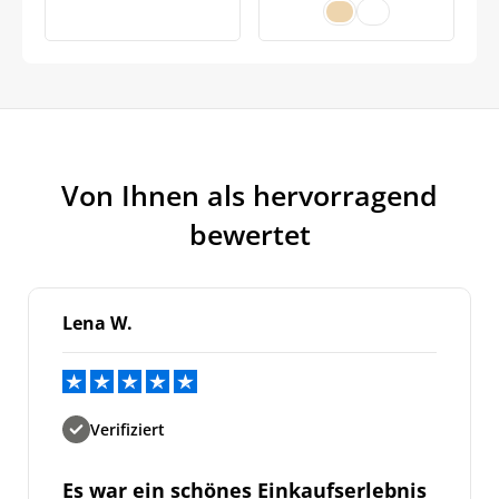
war:
ist:
594,95€
416,50€.
Von Ihnen als hervorragend
bewertet
Lena W.
Verifiziert
Es war ein schönes Einkaufserlebnis