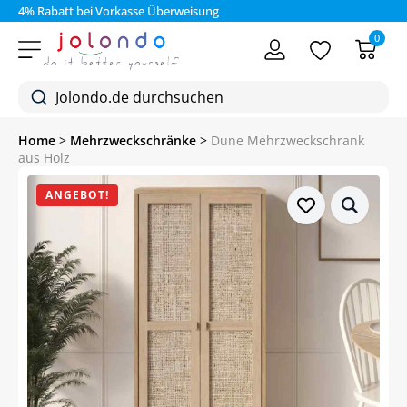
4% Rabatt bei Vorkasse Überweisung
0
Home
>
Mehrzweckschränke
>
Dune Mehrzweckschrank
aus Holz
ANGEBOT!