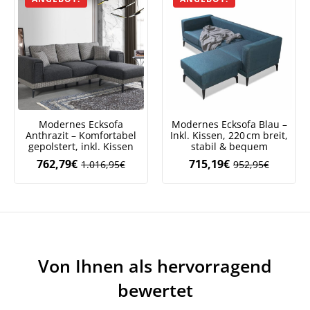
Modernes Ecksofa
Modernes Ecksofa Blau –
Anthrazit – Komfortabel
Inkl. Kissen, 220 cm breit,
gepolstert, inkl. Kissen
stabil & bequem
762,79
€
715,19
€
1.016,95
€
952,95
€
Ursprünglicher
Aktueller
Ursprüngliche
Aktueller
Preis
Preis
Preis
Preis
war:
ist:
war:
ist:
1.016,95€
762,79€.
952,95€
715,19€.
Von Ihnen als hervorragend
bewertet