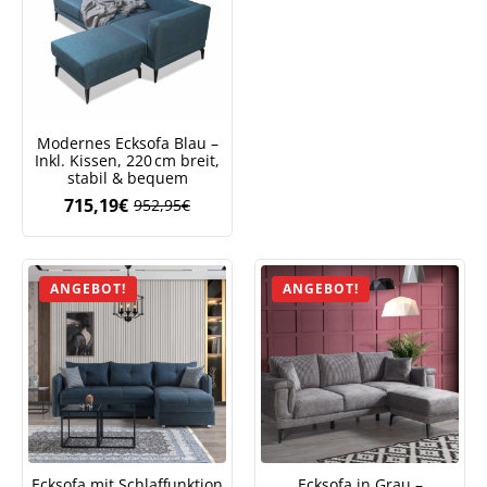
Modernes Ecksofa Blau –
Inkl. Kissen, 220 cm breit,
stabil & bequem
715,19
€
952,95
€
Ursprünglicher
Aktueller
Preis
Preis
war:
ist:
952,95€
715,19€.
ANGEBOT!
ANGEBOT!
Ecksofa mit Schlaffunktion
Ecksofa in Grau –