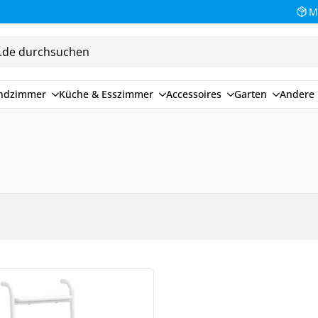
M
endzimmer
Küche & Esszimmer
Accessoires
Garten
Andere 