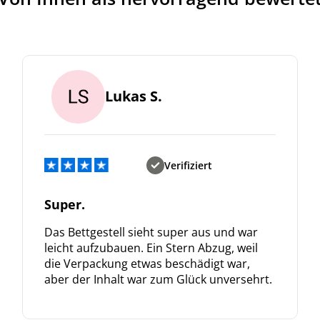
Jetzt
5% Rabatt
auf Ihre erste Bestellung sichern!
Lukas S.
Meinen Code senden
Verifiziert
Bleiben Sie auf dem Laufenden über Neuigkeiten und Angebote
Super.
itere Informationen darüber, wie wir Ihre Daten für Marketingkommunikation
rarbeiten. Lesen Sie unsere
Datenschutzrichtlinie.
Das Bettgestell sieht super aus und war
leicht aufzubauen. Ein Stern Abzug, weil
die Verpackung etwas beschädigt war,
aber der Inhalt war zum Glück unversehrt.