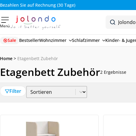
Bezahlen Sie auf Rechnung (30 Tage)
Menü
Sale
Bestseller
Wohnzimmer
Schlafzimmer
Kinder- & Jug
Home
>
Etagenbett Zubehör
Etagenbett Zubehör
2 Ergebnisse
Sort Price
Sort content
Filter