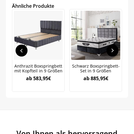
Ähnliche Produkte
Anthrazit Boxspringbett
Schwarz Boxspringbett-
St
mit Kopfteil in 9 Größen
Set in 9 Größen
ab
583,95
€
ab
885,95
€
Jetzt
5% Rabatt
auf Ihre erste Bestellung sichern!
Von Ihnen als hervorragend
Meinen Code senden