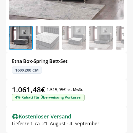
Etna Box-Spring Bett-Set
160X200 CM
1.061,48
€
1.515,95
€
inkl. MwSt.
Ursprünglicher
Aktueller
4% Rabatt für Überweisung Vorkasse.
Preis
Preis
war:
ist:
Kostenloser Versand
1.515,95€
1.061,48€.
Lieferzeit:
ca. 21. August - 4. September