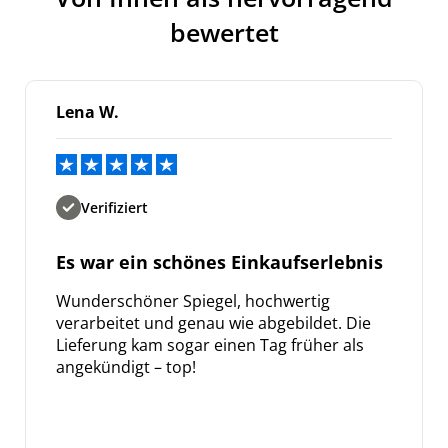
bewertet
Bleiben Sie auf dem Laufenden über
Neuigkeiten und Angebote.
Weitere Informationen darüber, wie wir Ihre Daten für
Marketingkommunikation verarbeiten. Lesen Sie unsere
Lena W.
Datenschutzrichtlinie.
Verifiziert
Es war ein schönes Einkaufserlebnis
Wunderschöner Spiegel, hochwertig
verarbeitet und genau wie abgebildet. Die
Lieferung kam sogar einen Tag früher als
angekündigt – top!