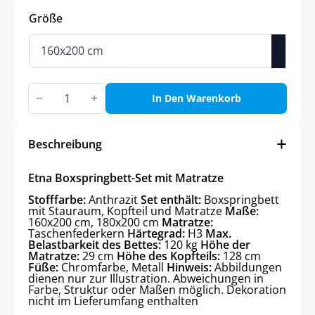
Größe
Etna
Box-
In Den Warenkorb
Spring
Bett-
Set
Menge
Beschreibung
Etna Boxspringbett-Set mit Matratze
Stofffarbe:
Anthrazit
Set enthält:
Boxspringbett
mit Stauraum, Kopfteil und Matratze
Maße:
160x200 cm, 180x200 cm
Matratze:
Taschenfederkern
Härtegrad:
H3
Max.
Belastbarkeit des Bettes:
120 kg
Höhe der
Matratze:
29 cm
Höhe des Kopfteils:
128 cm
Füße:
Chromfarbe, Metall
Hinweis:
Abbildungen
dienen nur zur Illustration. Abweichungen in
Farbe, Struktur oder Maßen möglich. Dekoration
nicht im Lieferumfang enthalten