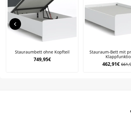
We
ve
Stauraumbett ohne Kopfteil
Stauraum-Bett mit pr
Klappfunkti
749,95
€
462,91
€
661,
Ursp
Aktue
Preis
Preis
war:
ist:
661,
462,9