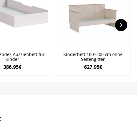
.
endes Ausziehbett für
Kinderbett 100×200 cm ohne
Kinder
Seitengitter
386,95
€
627,95
€
t