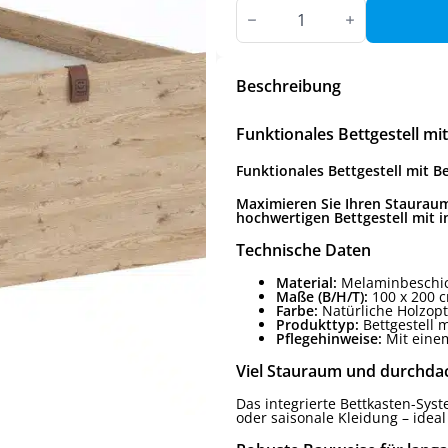
Funktionales
Bettgestell
mit
Bettkasten
Menge
Beschreibung
Funktionales Bettgestell mi
Funktionales Bettgestell mit B
Maximieren Sie Ihren Stauraum
hochwertigen Bettgestell mit i
Technische Daten
Material:
Melaminbeschic
Maße (B/H/T):
100 x 200 
Farbe:
Natürliche Holzopt
Produkttyp:
Bettgestell m
Pflegehinweise:
Mit einem
Viel Stauraum und durchda
Das integrierte Bettkasten-Sys
oder saisonale Kleidung – idea