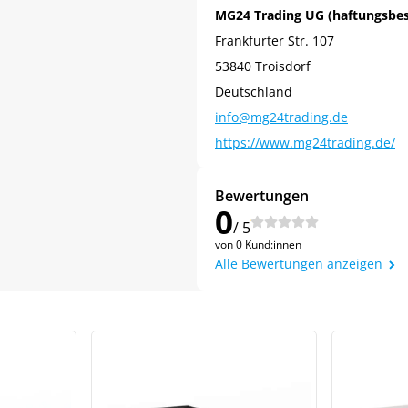
MG24 Trading UG (haftungsbe
Frankfurter Str. 107
53840 Troisdorf
Deutschland
info@mg24trading.de
https://www.mg24trading.de/
Bewertungen
0
Jetzt
5% Rabatt
/ 5
von 0 Kund:innen
Alle Bewertungen anzeigen
auf Ihre erste Bestellung sichern!
Meinen Code senden