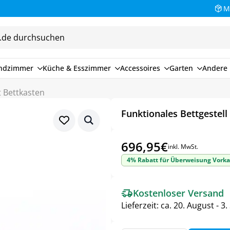
M
endzimmer
Küche & Esszimmer
Accessoires
Garten
Andere 
t Bettkasten
Funktionales Bettgestell
696,95
€
inkl. MwSt.
4% Rabatt für Überweisung Vorka
Kostenloser Versand
Lieferzeit:
ca. 20. August - 