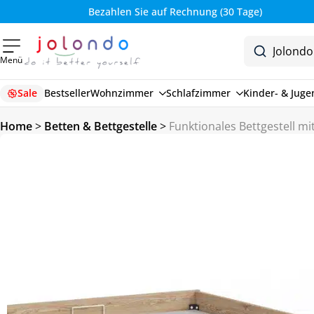
Bezahlen Sie auf Rechnung (30 Tage)
Menü
Sale
Bestseller
Wohnzimmer
Schlafzimmer
Kinder- & Jug
Home
>
Betten & Bettgestelle
>
Funktionales Bettgestell mi