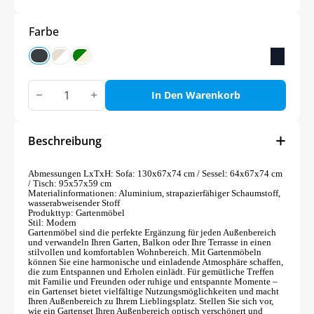
Farbe
GARTENLOUNGE-
SET
In Den Warenkorb
IN
3
FARBEN
Menge
Beschreibung
Abmessungen LxTxH: Sofa: 130x67x74 cm / Sessel: 64x67x74 cm
/ Tisch: 95x57x59 cm
Materialinformationen: Aluminium, strapazierfähiger Schaumstoff,
wasserabweisender Stoff
Produkttyp: Gartenmöbel
Stil: Modern
Gartenmöbel sind die perfekte Ergänzung für jeden Außenbereich
und verwandeln Ihren Garten, Balkon oder Ihre Terrasse in einen
stilvollen und komfortablen Wohnbereich. Mit Gartenmöbeln
können Sie eine harmonische und einladende Atmosphäre schaffen,
die zum Entspannen und Erholen einlädt. Für gemütliche Treffen
mit Familie und Freunden oder ruhige und entspannte Momente –
ein Gartenset bietet vielfältige Nutzungsmöglichkeiten und macht
Ihren Außenbereich zu Ihrem Lieblingsplatz. Stellen Sie sich vor,
wie ein Gartenset Ihren Außenbereich optisch verschönert und