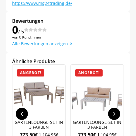
https://www.mg24trading.de/
Bewertungen
0
/ 5
von 0 Kund:innen
Alle Bewertungen anzeigen
Ähnliche Produkte
ANGEBOT!
ANGEBOT!
Jetzt
5% Rabatt
GARTENLOUNGE-SET IN
GARTENLOUNGE-SET IN
Lu
3 FARBEN
3 FARBEN
773,50
€
773,50
€
1.104,95
€
1.104,95
€