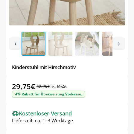
‹
›
Kinderstuhl mit Hirschmotiv
29,75
€
42,95
€
inkl. MwSt.
Ursprünglicher
Aktueller
4% Rabatt für Überweisung Vorkasse.
Preis
Preis
war:
ist:
Kostenloser Versand
42,95€
29,75€.
Lieferzeit:
ca. 1–3 Werktage