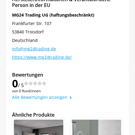
Person in der EU
auf Ihre erste Bestellung sichern!
MG24 Trading UG (haftungsbeschränkt)
Frankfurter Str. 107
53840 Troisdorf
Deutschland
Meinen Code senden
info@mg24trading.de
https://www.mg24trading.de/
Bleiben Sie auf dem Laufenden über
Neuigkeiten und Angebote.
Bewertungen
Weitere Informationen darüber, wie wir Ihre Daten für
Marketingkommunikation verarbeiten. Lesen Sie unsere
0
Datenschutzrichtlinie.
/ 5
von 0 Kund:innen
Alle Bewertungen anzeigen
Ähnliche Produkte