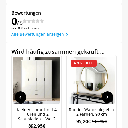
Bewertungen
0
/ 5
Jetzt
5% Rabatt
von 0 Kund:innen
Alle Bewertungen anzeigen
auf Ihre erste Bestellung sichern!
Wird häufig zusammen gekauft …
ANGEBOT!
Meinen Code senden
Bleiben Sie auf dem Laufenden über
Neuigkeiten und Angebote.
Weitere Informationen darüber, wie wir Ihre Daten für
Marketingkommunikation verarbeiten. Lesen Sie unsere
Datenschutzrichtlinie.
Kleiderschrank mit 4
Runder Wandspiegel in
Türen und 2
2 Farben, 90 cm
Schubladen | Weiß
S
95,20
€
148,95
€
892,95
€