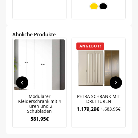
Ähnliche Produkte
ANGEBOT!
Modularer
PETRA SCHRANK MIT
Kl
Kleiderschrank mit 4
DREI TÜREN
Türen und 2
1.179,29
€
1.683,95
€
Schubladen
Ursprünglicher
Aktueller
Preis
Preis
581,95
€
war:
ist:
1.683,95€
1.179,29€.