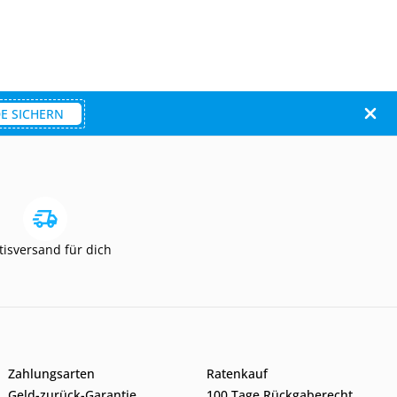
E SICHERN
tisversand für dich
Zahlungsarten
Ratenkauf
Geld-zurück-Garantie
100 Tage Rückgaberecht