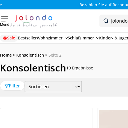
Bezahlen Sie auf Rechnung (30 Tage)
Menü
Sale
Bestseller
Wohnzimmer
Schlafzimmer
Kinder- & Jug
Home
>
Konsolentisch
>
Seite 2
Konsolentisch
19 Ergebnisse
Sort Price
Sort content
Filter