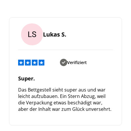
Bleiben Sie auf dem Laufenden über Neuigkeiten und Angebote
itere Informationen darüber, wie wir Ihre Daten für Marketingkommunikation
rarbeiten. Lesen Sie unsere
Datenschutzrichtlinie.
Lukas S.
Verifiziert
Super.
Das Bettgestell sieht super aus und war
leicht aufzubauen. Ein Stern Abzug, weil
die Verpackung etwas beschädigt war,
aber der Inhalt war zum Glück unversehrt.