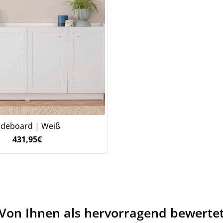
ideboard | Weiß
Jetzt
5% Rabatt
431,95
€
auf Ihre erste Bestellung sichern!
Meinen Code senden
Von Ihnen als hervorragend bewerte