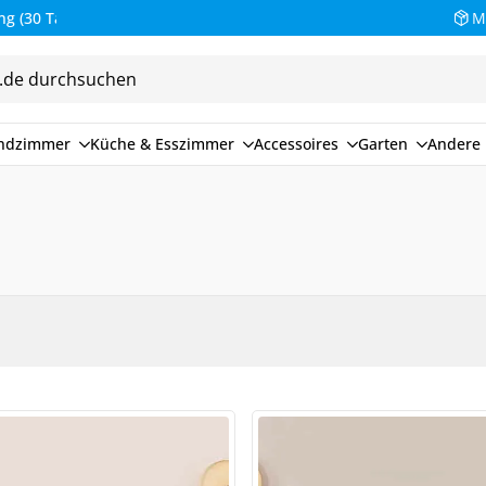
M
endzimmer
Küche & Esszimmer
Accessoires
Garten
Andere 