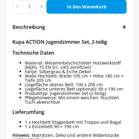
Kupa
ACTION
In Den Warenkorb
Jugendzimmer
Set,
2-
teilig
Beschreibung
Menge
Kupa ACTION Jugendzimmer Set, 2-teilig
Technische Daten
Material: Melaminbeschichteter Holzwerkstoff
(MDF), TS EN D1, UKS zertifiziert
Farbe: Silbergrau & Eiche-Dekor
Maße Hochbett: Breite 105 cm × Höhe 180 cm ×
Tiefe 205 cm
Liegefläche oberes Bett: 100 x 200 cm
Liegefläche unteres Bett (optional): 90 x 190 cm
Produkttyp: Jugendzimmer Set (2-teilig)
Pflegehinweise: Mit einem weichen, feuchten
Tuch abwischbar
Lieferumfang
1 x Hochbett Etagenbett mit Treppe und Regal
1 x Einzelbett 90 × 190 cm
Hinweis:
Matratzen, Deko und andere Möbelstücke