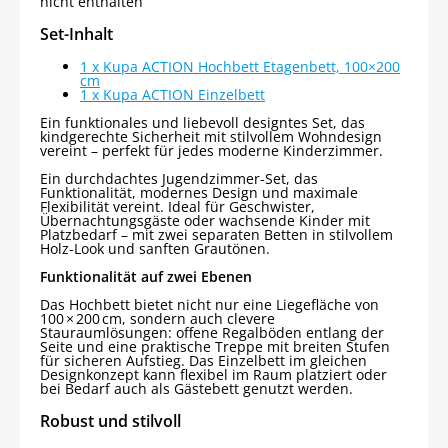
nicht enthalten
Set-Inhalt
1 x Kupa ACTION Hochbett Etagenbett, 100×200
cm
1 x Kupa ACTION Einzelbett
Ein funktionales und liebevoll designtes Set, das
kindgerechte Sicherheit mit stilvollem Wohndesign
vereint – perfekt für jedes moderne Kinderzimmer.
Ein durchdachtes Jugendzimmer-Set, das
Funktionalität, modernes Design und maximale
Flexibilität vereint. Ideal für Geschwister,
Übernachtungsgäste oder wachsende Kinder mit
Platzbedarf – mit zwei separaten Betten in stilvollem
Holz-Look und sanften Grautönen.
Funktionalität auf zwei Ebenen
Das Hochbett bietet nicht nur eine Liegefläche von
100 × 200 cm, sondern auch clevere
Stauraumlösungen: offene Regalböden entlang der
Seite und eine praktische Treppe mit breiten Stufen
für sicheren Aufstieg. Das Einzelbett im gleichen
Designkonzept kann flexibel im Raum platziert oder
bei Bedarf auch als Gästebett genutzt werden.
Robust und stilvoll