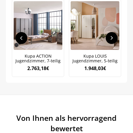
Bleiben Sie auf dem Laufenden über
Neuigkeiten und Angebote.
Weitere Informationen darüber, wie wir Ihre Daten für
Marketingkommunikation verarbeiten. Lesen Sie unsere
Datenschutzrichtlinie.
Kupa ACTION
Kupa LOUIS
Jugendzimmer, 7-teilig
Jugendzimmer, 5-teilig
K
2.763,18
€
1.948,03
€
Von Ihnen als hervorragend
bewertet