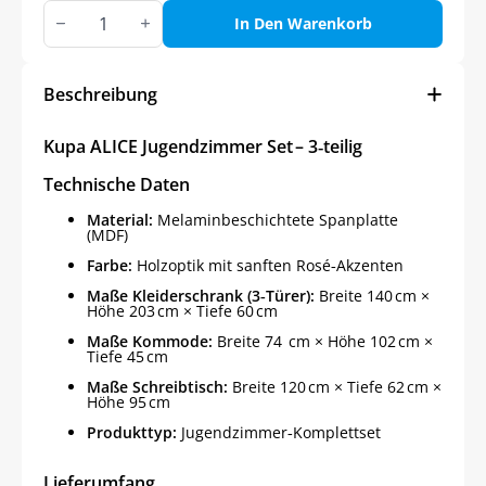
Kupa
ALICE
In Den Warenkorb
Jugendzimmer,
3-
teilig
Menge
Beschreibung
Kupa ALICE Jugendzimmer Set – 3‑teilig
Technische Daten
Material:
Melaminbeschichtete Spanplatte
(MDF)
Farbe:
Holzoptik mit sanften Rosé‑Akzenten
Maße Kleiderschrank (3‑Türer):
Breite 140 cm ×
Höhe 203 cm × Tiefe 60 cm
Maße Kommode:
Breite 74 cm × Höhe 102 cm ×
Tiefe 45 cm
Maße Schreibtisch:
Breite 120 cm × Tiefe 62 cm ×
Höhe 95 cm
Produkttyp:
Jugendzimmer‑Komplettset
Lieferumfang