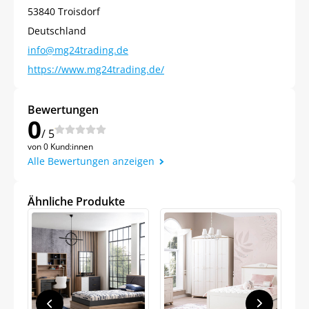
53840 Troisdorf
Deutschland
info@mg24trading.de
https://www.mg24trading.de/
Bewertungen
0
/ 5
Jetzt
5% Rabatt
von 0 Kund:innen
Alle Bewertungen anzeigen
auf Ihre erste Bestellung sichern!
Ähnliche Produkte
Meinen Code senden
Bleiben Sie auf dem Laufenden über
Neuigkeiten und Angebote.