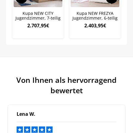
Weitere Informationen darüber, wie wir Ihre Daten für
Marketingkommunikation verarbeiten. Lesen Sie unsere
Datenschutzrichtlinie.
Kupa NEW CITY
Kupa NEW FREZYA
Jugendzimmer, 7-teilig
Jugendzimmer, 6-teilig
J
2.707,95
€
2.403,95
€
Von Ihnen als hervorragend
bewertet
Lena W.