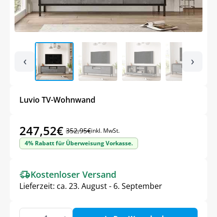
‹
›
Luvio TV-Wohnwand
247,52
€
352,95
€
inkl. MwSt.
Ursprünglicher
Aktueller
4% Rabatt für Überweisung Vorkasse.
Preis
Preis
war:
ist:
Kostenloser Versand
352,95€
247,52€.
Lieferzeit:
ca. 23. August - 6. September
Luvio