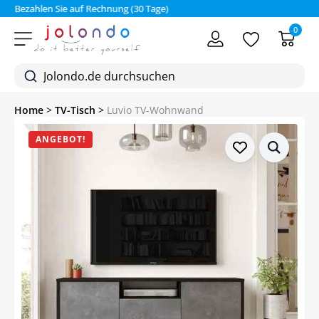
Bezahlen Sie auf Rechnung (30 Tage)
0
Home
>
TV-Tisch
>
Luvio TV-Wohnwand
ANGEBOT!