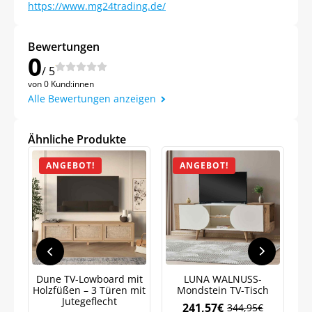
https://www.mg24trading.de/
Bewertungen
0
/ 5
von 0 Kund:innen
Alle Bewertungen anzeigen
Jetzt
5% Rabatt
Ähnliche Produkte
auf Ihre erste Bestellung sichern!
ANGEBOT!
ANGEBOT!
Meinen Code senden
Bleiben Sie auf dem Laufenden über
Neuigkeiten und Angebote.
Dune TV-Lowboard mit
LUNA WALNUSS-
Holzfüßen – 3 Türen mit
Mondstein TV-Tisch
M
Weitere Informationen darüber, wie wir Ihre Daten für
Jutegeflecht
Marketingkommunikation verarbeiten. Lesen Sie unsere
241,57
€
344,95
€
Datenschutzrichtlinie.