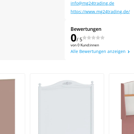
info@mg24trading.de
https://www.mg24trading.de/
Bewertungen
0
/ 5
von 0 Kund:innen
Alle Bewertungen anzeigen
Jetzt
5% Rabatt
auf Ihre erste Bestellung sichern!
Meinen Code senden
Bleiben Sie auf dem Laufenden über Neuigkeiten und Angebote
itere Informationen darüber, wie wir Ihre Daten für Marketingkommunikation
rarbeiten. Lesen Sie unsere
Datenschutzrichtlinie.