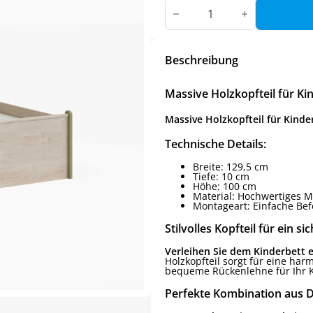
Massive
Holzkopfteil
für
Kinderbetten
–
120
Beschreibung
cm
Menge
Massive Holzkopfteil für Ki
Massive Holzkopfteil für Kinde
Technische Details:
Breite: 129,5 cm
Tiefe: 10 cm
Höhe: 100 cm
Material: Hochwertiges M
Montageart: Einfache Bef
Stilvolles Kopfteil für ein 
Verleihen Sie dem Kinderbett e
Holzkopfteil sorgt für eine har
bequeme Rückenlehne für Ihr K
Perfekte Kombination aus D