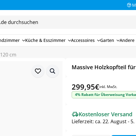
M
endzimmer
Küche & Esszimmer
Accessoires
Garten
Andere 
– 120 cm
Massive Holzkopfteil fü
299,95
€
inkl. MwSt.
4% Rabatt für Überweisung Vorka
Kostenloser Versand
Lieferzeit:
ca. 22. August - 