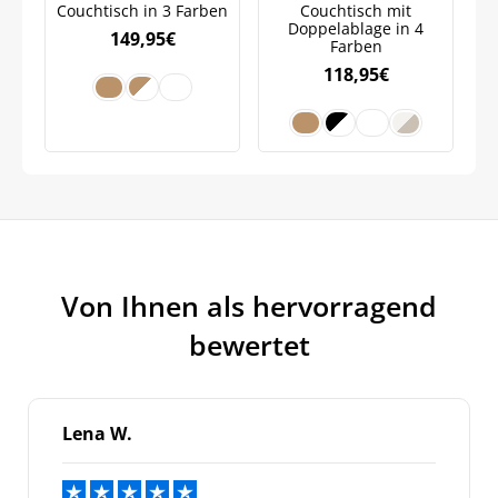
Couchtisch in 3 Farben
Couchtisch mit
Doppelablage in 4
149,95
€
Farben
118,95
€
Jetzt
5% Rabatt
auf Ihre erste Bestellung sichern!
Von Ihnen als hervorragend
bewertet
Meinen Code senden
Lena W.
Bleiben Sie auf dem Laufenden über
Neuigkeiten und Angebote.