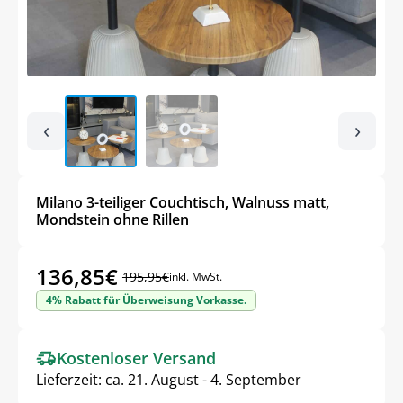
‹
›
Milano 3-teiliger Couchtisch, Walnuss matt,
Mondstein ohne Rillen
136,85
€
195,95
€
inkl. MwSt.
Ursprünglicher
Aktueller
4% Rabatt für Überweisung Vorkasse.
Preis
Preis
war:
ist:
Kostenloser Versand
195,95€
136,85€.
Lieferzeit:
ca. 21. August - 4. September