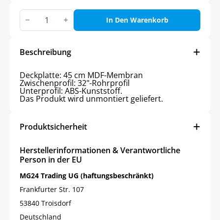
Milano
3-
In Den Warenkorb
teiliger
Couchtisch,
Walnuss
matt,
Beschreibung
Mondstein
ohne
Deckplatte: 45 cm MDF-Membran
Rillen
Zwischenprofil: 32"-Rohrprofil
Menge
Unterprofil: ABS-Kunststoff.
Das Produkt wird unmontiert geliefert.
Produktsicherheit
Herstellerinformationen & Verantwortliche
Person in der EU
MG24 Trading UG (haftungsbeschränkt)
Frankfurter Str. 107
53840 Troisdorf
Deutschland