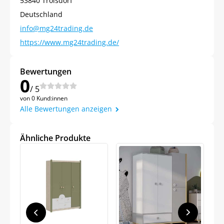
53840 Troisdorf
Deutschland
info@mg24trading.de
https://www.mg24trading.de/
Bewertungen
0
/ 5
Jetzt
5% Rabatt
von 0 Kund:innen
Alle Bewertungen anzeigen
auf Ihre erste Bestellung sichern!
Ähnliche Produkte
Meinen Code senden
Bleiben Sie auf dem Laufenden über
Neuigkeiten und Angebote.
Weitere Informationen darüber, wie wir Ihre Daten für