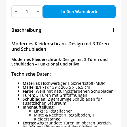
Modernes
Kleiderschrank-
In Den Warenkorb
Design
mit
3
Türen
Beschreibung
und
Schubladen
Menge
Modernes Kleiderschrank-Design mit 3 Türen
und Schubladen
Modernes Kleiderschrank-Design mit 3 Türen und
Schubladen – Funktional und stilvoll
Technische Daten:
Material:
Hochwertiger Holzwerkstoff (MDF)
Maße (B/H/T):
139 x 205,5 x 56,5 cm
Farbe:
Weiß mit naturholzfarbenen Schubladen
Türen:
3 Türen mit Grifföffnungen
Schubladen:
2 geräumige Schubladen für
zusätzlichen Stauraum
Innenaufteilung:
Links: 5 Regalfächer
Mitte & Rechts: 1 Regalboden, 1
Kleiderstange
Extras:
Abgerundete Türen im oberen Bereich,
Belüftungsöffnungen auf der Rückseite