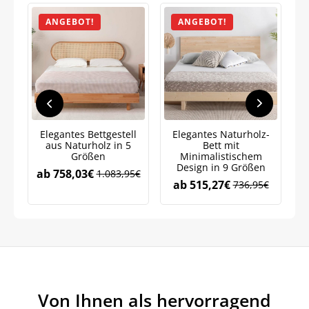
ANGEBOT!
ANGEBOT!
Elegantes Bettgestell
Elegantes Naturholz-
Na
aus Naturholz in 5
Bett mit
Größen
Minimalistischem
Design in 9 Größen
ab
758,03
€
1.083,95
€
ab
515,27
€
736,95
€
Von Ihnen als hervorragend