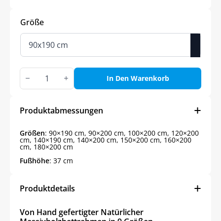
Größe
Natürlicher
Massivholzbettrahmen
In Den Warenkorb
in
9
Größen
Menge
Produktabmessungen
Größen
: 90×190 cm, 90×200 cm, 100×200 cm, 120×200
cm, 140×190 cm, 140×200 cm, 150×200 cm, 160×200
cm, 180×200 cm
Fußhöhe
: 37 cm
Produktdetails
Von Hand gefertigter Natürlicher