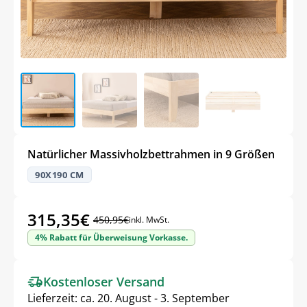
Natürlicher Massivholzbettrahmen in 9 Größen
90X190 CM
315,35
€
450,95
€
inkl. MwSt.
Ursprünglicher
Aktueller
4% Rabatt für Überweisung Vorkasse.
Preis
Preis
war:
ist:
Kostenloser Versand
450,95€
315,35€.
Lieferzeit:
ca. 20. August - 3. September