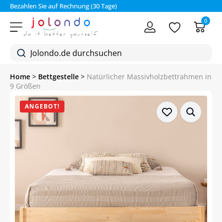
Bezahlen Sie auf Rechnung (30 Tage)
0
Home
>
Bettgestelle
>
Natürlicher Massivholzbettrahmen in
9 Größen
ANGEBOT!