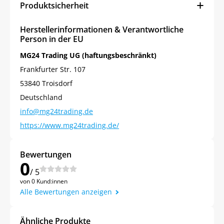
Produktsicherheit
Jetzt
5% Rabatt
Herstellerinformationen & Verantwortliche
auf Ihre erste Bestellung sichern!
Person in der EU
MG24 Trading UG (haftungsbeschränkt)
Frankfurter Str. 107
53840 Troisdorf
Meinen Code senden
Deutschland
info@mg24trading.de
Bleiben Sie auf dem Laufenden über
https://www.mg24trading.de/
Neuigkeiten und Angebote.
Weitere Informationen darüber, wie wir Ihre Daten für
Marketingkommunikation verarbeiten. Lesen Sie unsere
Datenschutzrichtlinie.
Bewertungen
0
/ 5
von 0 Kund:innen
Alle Bewertungen anzeigen
Ähnliche Produkte