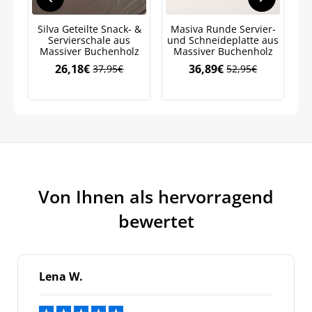
auf Ihre erste Bestellung sichern!
Silva Geteilte Snack- &
Masiva Runde Servier-
L
Servierschale aus
und Schneideplatte aus
Massiver Buchenholz
Massiver Buchenholz
26,18
€
36,89
€
37,95
€
52,95
€
Ursprünglicher
Aktueller
Ursprünglicher
Aktueller
Preis
Preis
Preis
Preis
Meinen Code senden
war:
ist:
war:
ist:
37,95€
26,18€.
52,95€
36,89€.
Bleiben Sie auf dem Laufenden über
Neuigkeiten und Angebote.
Weitere Informationen darüber, wie wir Ihre Daten für
Marketingkommunikation verarbeiten. Lesen Sie unsere
Datenschutzrichtlinie.
Von Ihnen als hervorragend
bewertet
Lena W.