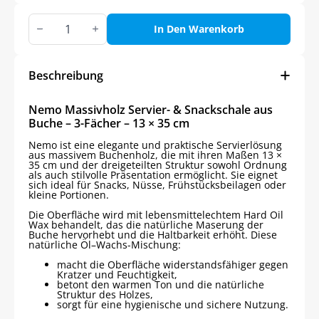
Nemo
Dreigeteilte
In Den Warenkorb
Snack-
&
Servierschale
aus
Beschreibung
Massiver
Buchenholz
Menge
Nemo Massivholz Servier- & Snackschale aus
Buche – 3-Fächer – 13 × 35 cm
Nemo ist eine elegante und praktische Servierlösung
aus massivem Buchenholz, die mit ihren Maßen 13 ×
35 cm und der dreigeteilten Struktur sowohl Ordnung
als auch stilvolle Präsentation ermöglicht. Sie eignet
sich ideal für Snacks, Nüsse, Frühstücksbeilagen oder
kleine Portionen.
Die Oberfläche wird mit lebensmittelechtem Hard Oil
Wax behandelt, das die natürliche Maserung der
Buche hervorhebt und die Haltbarkeit erhöht. Diese
natürliche Öl–Wachs-Mischung:
macht die Oberfläche widerstandsfähiger gegen
Kratzer und Feuchtigkeit,
betont den warmen Ton und die natürliche
Struktur des Holzes,
sorgt für eine hygienische und sichere Nutzung.