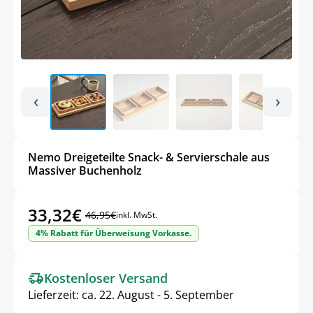
‹
›
Nemo Dreigeteilte Snack- & Servierschale aus
Massiver Buchenholz
33,32
€
46,95
€
inkl. MwSt.
Ursprünglicher
Aktueller
4% Rabatt für Überweisung Vorkasse.
Preis
Preis
war:
ist:
Kostenloser Versand
46,95€
33,32€.
Lieferzeit:
ca. 22. August - 5. September