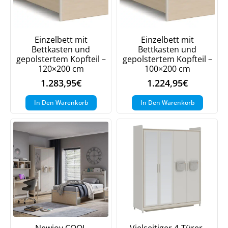
Einzelbett mit
Einzelbett mit
Bettkasten und
Bettkasten und
gepolstertem Kopfteil –
gepolstertem Kopfteil –
120×200 cm
100×200 cm
1.283,95
€
1.224,95
€
In Den Warenkorb
In Den Warenkorb
Newjoy COOL
Vielseitiger 4-Türer-