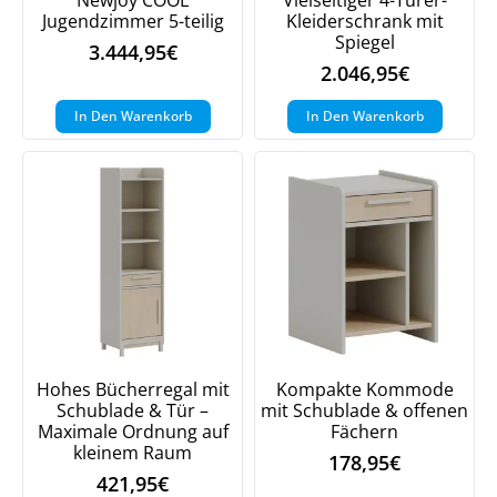
Jugendzimmer 5-teilig
Kleiderschrank mit
Spiegel
3.444,95
€
2.046,95
€
In Den Warenkorb
In Den Warenkorb
Hohes Bücherregal mit
Kompakte Kommode
Schublade & Tür –
mit Schublade & offenen
Maximale Ordnung auf
Fächern
kleinem Raum
178,95
€
421,95
€