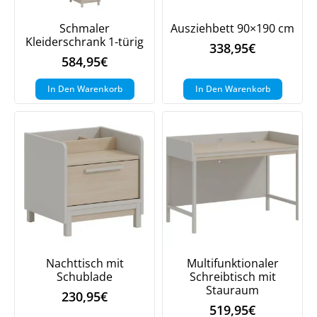
Schmaler
Ausziehbett 90×190 cm
Jetzt
5% Rabatt
Kleiderschrank 1-türig
338,95
€
584,95
€
auf Ihre erste Bestellung sichern!
In Den Warenkorb
In Den Warenkorb
Meinen Code senden
Bleiben Sie auf dem Laufenden über
Neuigkeiten und Angebote.
Weitere Informationen darüber, wie wir Ihre Daten für
Marketingkommunikation verarbeiten. Lesen Sie unsere
Datenschutzrichtlinie.
Nachttisch mit
Multifunktionaler
Schublade
Schreibtisch mit
Stauraum
230,95
€
519,95
€