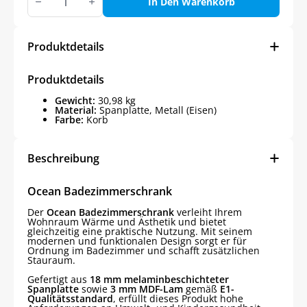
Badezimmerschrank
In Den Warenkorb
Menge
Produktdetails
Produktdetails
Gewicht:
30,98 kg
Material:
Spanplatte, Metall (Eisen)
Farbe:
Korb
Beschreibung
Ocean Badezimmerschrank
Der
Ocean Badezimmerschrank
verleiht Ihrem
Wohnraum Wärme und Ästhetik und bietet
gleichzeitig eine praktische Nutzung. Mit seinem
modernen und funktionalen Design sorgt er für
Ordnung im Badezimmer und schafft zusätzlichen
Stauraum.
Gefertigt aus
18 mm melaminbeschichteter
Spanplatte
sowie
3 mm MDF-Lam
gemäß
E1-
Qualitätsstandard
, erfüllt dieses Produkt hohe