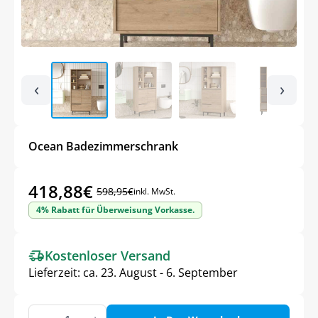
‹
›
Ocean Badezimmerschrank
418,88
€
598,95
€
inkl. MwSt.
Ursprünglicher
Aktueller
4% Rabatt für Überweisung Vorkasse.
Preis
Preis
war:
ist:
Kostenloser Versand
598,95€
418,88€.
Lieferzeit:
ca. 23. August - 6. September
Ocean