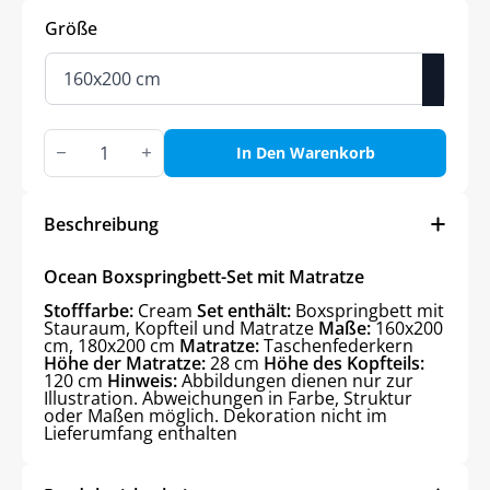
Größe
Ocean
Box-
In Den Warenkorb
Spring
Bett-
Set
Menge
Beschreibung
Ocean Boxspringbett-Set mit Matratze
Stofffarbe:
Cream
Set enthält:
Boxspringbett mit
Stauraum, Kopfteil und Matratze
Maße:
160x200
cm, 180x200 cm
Matratze:
Taschenfederkern
Höhe der Matratze:
28 cm
Höhe des Kopfteils:
120 cm
Hinweis:
Abbildungen dienen nur zur
Illustration. Abweichungen in Farbe, Struktur
oder Maßen möglich. Dekoration nicht im
Lieferumfang enthalten