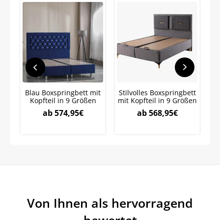
Blau Boxspringbett mit
Stilvolles Boxspringbett
Sc
Kopfteil in 9 Größen
mit Kopfteil in 9 Größen
ab
574,95
€
ab
568,95
€
Jetzt
5% Rabatt
auf Ihre erste Bestellung sichern!
Von Ihnen als hervorragend
Meinen Code senden