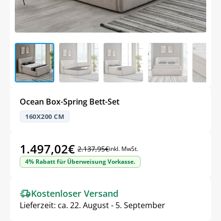
Ocean Box-Spring Bett-Set
160X200 CM
1.497,02
€
2.137,95
€
inkl. MwSt.
Ursprünglicher
Aktueller
4% Rabatt für Überweisung Vorkasse.
Preis
Preis
war:
ist:
Kostenloser Versand
2.137,95€
1.497,02€.
Lieferzeit:
ca. 22. August - 5. September