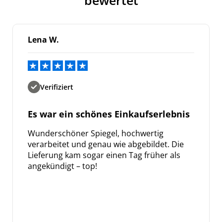
bewertet
Bleiben Sie auf dem Laufenden über
Neuigkeiten und Angebote.
Lena W.
Weitere Informationen darüber, wie wir Ihre Daten für
Marketingkommunikation verarbeiten. Lesen Sie unsere
Datenschutzrichtlinie.
Verifiziert
Es war ein schönes Einkaufserlebnis
Wunderschöner Spiegel, hochwertig
verarbeitet und genau wie abgebildet. Die
Lieferung kam sogar einen Tag früher als
angekündigt – top!