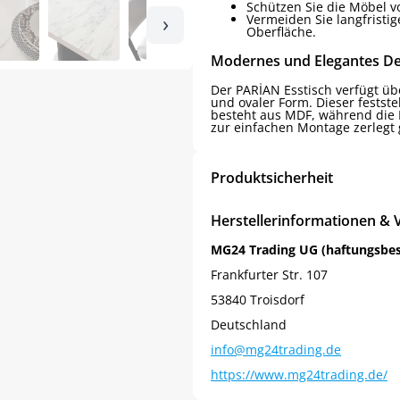
Schützen Sie die Möbel v
›
Vermeiden Sie langfristi
Oberfläche.
Modernes und Elegantes De
Der PARİAN Esstisch verfügt ü
und ovaler Form. Dieser festste
besteht aus MDF, während die 
zur einfachen Montage zerlegt g
Produktsicherheit
Herstellerinformationen & 
MG24 Trading UG (haftungsbe
Frankfurter Str. 107
53840 Troisdorf
Deutschland
info@mg24trading.de
https://www.mg24trading.de/