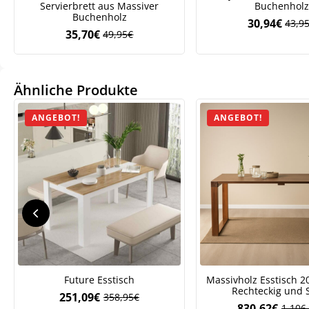
Servierbrett aus Massiver
Buchenholz
Buchenholz
30,94
€
43,9
Ursp
Aktue
35,70
€
49,95
€
Ursprünglicher
Aktueller
Preis
Preis
Preis
Preis
war:
ist:
war:
ist:
43,9
30,94
49,95€
35,70€.
Ähnliche Produkte
We
ve
ANGEBOT!
ANGEBOT!
Future Esstisch
Massivholz Esstisch 2
Rechteckig und S
251,09
€
358,95
€
Ursprünglicher
Aktueller
830,62
€
1.106