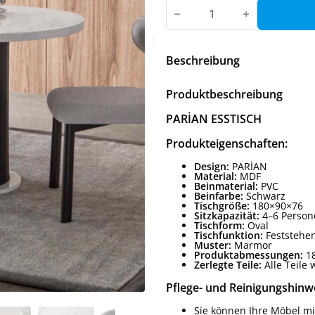
PARIAN
ESSTISCH
Menge
Beschreibung
Produktbeschreibung
PARİAN ESSTISCH
Produkteigenschaften:
Design:
PARİAN
Material:
MDF
Beinmaterial:
PVC
Beinfarbe:
Schwarz
Tischgröße:
180×90×76
Sitzkapazität:
4–6 Person
Tischform:
Oval
Tischfunktion:
Feststehe
Muster:
Marmor
Produktabmessungen:
18
Zerlegte Teile:
Alle Teile 
Pflege- und Reinigungshinwe
Sie können Ihre Möbel mi