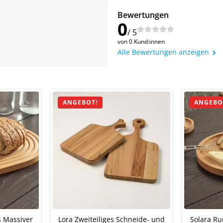
Bewertungen
0
/ 5
von 0 Kund:innen
Alle Bewertungen anzeigen
ANGEBOT!
ANGEBO
Jetzt
5% Rabatt
auf Ihre erste Bestellung sichern!
s Massiver
Lora Zweiteiliges Schneide- und
Solara Ru