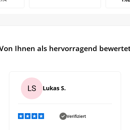
rünglicher
ller
,95€
2€.
Von Ihnen als hervorragend bewerte
Lukas S.
Verifiziert