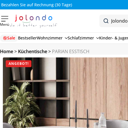
Bezahlen Sie auf Rechnung (30 Tage)
Menü
Sale
Bestseller
Wohnzimmer
Schlafzimmer
Kinder- & Jug
Home
>
Küchentische
>
PARIAN ESSTISCH
ANGEBOT!