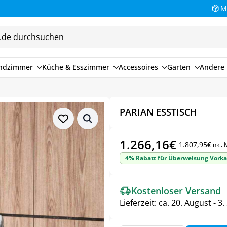
M
endzimmer
Küche & Esszimmer
Accessoires
Garten
Andere 
PARIAN ESSTISCH
1.266,16
€
1.807,95
€
inkl.
Ursprünglicher
Aktueller
4% Rabatt für Überweisung Vorka
Preis
Preis
war:
ist:
Kostenloser Versand
1.807,95€
1.266,16€.
Lieferzeit:
ca. 20. August - 