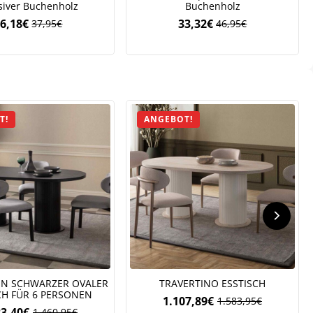
iver Buchenholz
Buchenholz
6,18
€
33,32
€
37,95
€
46,95
€
Ursprünglicher
Aktueller
Ursprünglicher
Aktueller
Preis
Preis
Preis
Preis
war:
ist:
war:
ist:
37,95€
26,18€.
46,95€
33,32€.
.
T!
ANGEBOT!
N SCHWARZER OVALER
TRAVERTINO ESSTISCH
CH FÜR 6 PERSONEN
1.107,89
€
1.583,95
€
Ursprünglicher
Aktueller
23,40
€
1.460,95
€