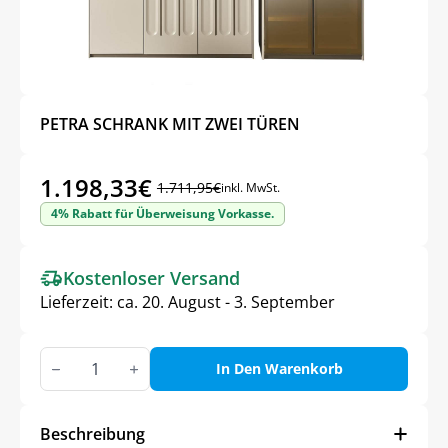
PETRA SCHRANK MIT ZWEI TÜREN
1.198,33
€
1.711,95
€
inkl. MwSt.
Ursprünglicher
Aktueller
4% Rabatt für Überweisung Vorkasse.
Preis
Preis
war:
ist:
Kostenloser Versand
1.711,95€
1.198,33€.
Lieferzeit:
ca. 20. August - 3. September
PETRA
SCHRANK
In Den Warenkorb
MIT
ZWEI
TÜREN
Menge
Beschreibung