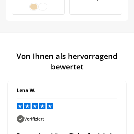
Jetzt
5% Rabatt
Von Ihnen als hervorragend
auf Ihre erste Bestellung sichern!
bewertet
Lena W.
Meinen Code senden
Bleiben Sie auf dem Laufenden über
Neuigkeiten und Angebote.
Verifiziert
Weitere Informationen darüber, wie wir Ihre Daten für
Marketingkommunikation verarbeiten. Lesen Sie unsere
Datenschutzrichtlinie.