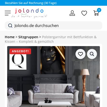
Bezahlen Sie auf Rechnung (30 Tage)
0
Home
>
Sitzgruppen
>
Polstergarnitur mit Bettfunktion &
Kissen – Komplett & gemütlich
ANGEBOT!