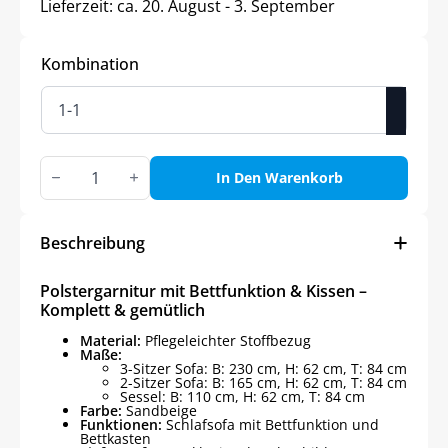
Lieferzeit:
ca. 20. August - 3. September
Kombination
Polstergarnitur
mit
In Den Warenkorb
Bettfunktion
&
Kissen
–
Beschreibung
Komplett
&
gemütlich
Polstergarnitur mit Bettfunktion & Kissen –
Menge
Komplett & gemütlich
Material:
Pflegeleichter Stoffbezug
Maße:
3-Sitzer Sofa: B: 230 cm, H: 62 cm, T: 84 cm
2-Sitzer Sofa: B: 165 cm, H: 62 cm, T: 84 cm
Sessel: B: 110 cm, H: 62 cm, T: 84 cm
Farbe:
Sandbeige
Funktionen:
Schlafsofa mit Bettfunktion und
Bettkasten