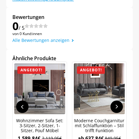
Bewertungen
0
/ 5
von 0 Kund:innen
Alle Bewertungen anzeigen
Jetzt
5% Rabatt
Ähnliche Produkte
auf Ihre erste Bestellung sichern!
ANGEBOT!
ANGEBOT!
Meinen Code senden
Bleiben Sie auf dem Laufenden über
Neuigkeiten und Angebote.
Wohnzimmer Sofa Set:
Moderne Couchgarnitur
3-Sitzer, 2-Sitzer, 1-
mit Schlaffunktion – Stil
S
Weitere Informationen darüber, wie wir Ihre Daten für
Sitzer, Pouf Möbel
trifft Funktion
E
Marketingkommunikation verarbeiten. Lesen Sie unsere
Datenschutzrichtlinie.
1.589,84
€
ab
637,84
€
2.119,95
€
849,95
€