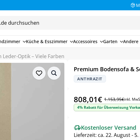
M
endzimmer
Küche & Esszimmer
Accessoires
Garten
Andere 
 Leder-Optik – Viele Farben
Premium Bodensofa & Sch
ANTHRAZIT
808,01
€
1.153,95
€
inkl. MwS
4% Rabatt für Überweisung Vorka
Kostenloser Versand
Lieferzeit:
ca. 22. August - 