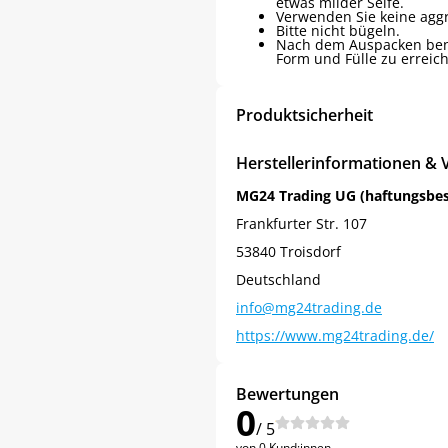
etwas milder Seife.
Verwenden Sie keine aggr
Bitte nicht bügeln.
Nach dem Auspacken benöt
Form und Fülle zu erreic
Produktsicherheit
Herstellerinformationen & 
MG24 Trading UG (haftungsbe
Frankfurter Str. 107
53840 Troisdorf
Deutschland
info@mg24trading.de
Jetzt
5% Rabatt
https://www.mg24trading.de/
auf Ihre erste Bestellung sichern!
Bewertungen
0
/ 5
von 0 Kund:innen