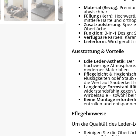
Material (Bezug):
Premium
abwischbar.
Füllung (Kern):
Hochwertig
mittlere Härte und ortho
Zusatzpolsterung:
Spezie
Oberfläche.
Funktion:
3-in-1 Design: 
Verfügbare Farben:
Karam
Lieferform:
Wird gerollt i
Ausstattung & Vorteile
Edle Leder-Ästhetik:
Der 
hochwertige Atmosphäre. E
moderner Materialien.
Pflegeleicht & Hygienisch
Flüssigkeiten oder Staub 
die Wert auf Sauberkeit l
Langlebige Formstabilitä
widerstandsfähig gegen V
Wirbelsäule – sowohl bei
Keine Montage erforderli
entrollen und entspanne
Pflegehinweise
Um die Qualität des Leder-L
Reinigen Sie die Oberfl