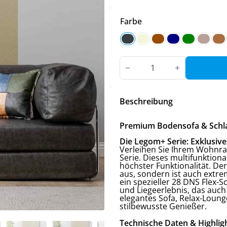
Farbe
Premium
Bodensofa
&
Schlafsofa
in
Leder-
Beschreibung
Optik
–
Viele
Premium Bodensofa & Schlaf
Farben
Menge
Die Legom+ Serie: Exklusive
Verleihen Sie Ihrem Wohnr
Serie. Dieses multifunktio
höchster Funktionalität. De
aus, sondern ist auch extre
ein spezieller 28 DNS Flex-S
und Liegeerlebnis, das auch
elegantes Sofa, Relax-Loung
stilbewusste Genießer.
Technische Daten & Highlig