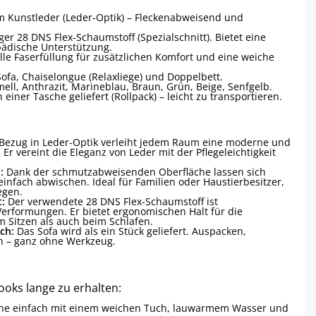
 Kunstleder (Leder-Optik) – Fleckenabweisend und
er 28 DNS Flex-Schaumstoff (Spezialschnitt). Bietet eine
pädische Unterstützung.
lle Faserfüllung für zusätzlichen Komfort und eine weiche
Sofa, Chaiselongue (Relaxliege) und Doppelbett.
ell, Anthrazit, Marineblau, Braun, Grün, Beige, Senfgelb.
n einer Tasche geliefert (Rollpack) – leicht zu transportieren.
Bezug in Leder-Optik verleiht jedem Raum eine moderne und
r vereint die Eleganz von Leder mit der Pflegeleichtigkeit
:
Dank der schmutzabweisenden Oberfläche lassen sich
einfach abwischen. Ideal für Familien oder Haustierbesitzer,
egen.
t:
Der verwendete 28 DNS Flex-Schaumstoff ist
erformungen. Er bietet ergonomischen Halt für die
m Sitzen als auch beim Schlafen.
ch:
Das Sofa wird als ein Stück geliefert. Auspacken,
n – ganz ohne Werkzeug.
ooks lange zu erhalten:
äche einfach mit einem weichen Tuch, lauwarmem Wasser und