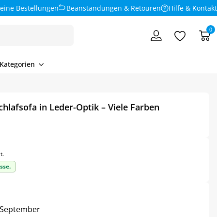
eine Bestellungen
Beanstandungen & Retouren
Hilfe & Kontakt
0
Kategorien
lafsofa in Leder-Optik – Viele Farben
t.
sse.
5. September