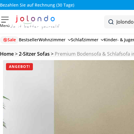
Bezahlen Sie auf Rechnung (30 Tage)
Menü
Sale
Bestseller
Wohnzimmer
Schlafzimmer
Kinder- & Jug
Home
>
2-Sitzer Sofas
>
Premium Bodensofa & Schlafsofa in
ANGEBOT!