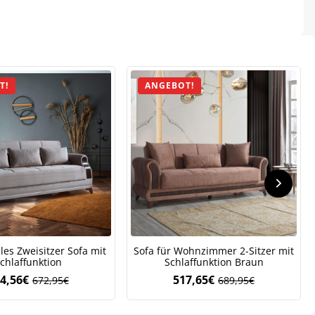
.
T!
ANGEBOT!
es Zweisitzer Sofa mit
Sofa für Wohnzimmer 2-Sitzer mit
chlaffunktion
Schlaffunktion Braun
4,56
€
517,65
€
672,95
€
689,95
€
Ursprünglicher
Aktueller
Ursprünglicher
Aktueller
Preis
Preis
Preis
Preis
war:
ist:
war:
ist: