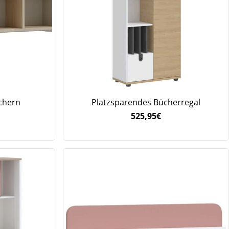
.
chern
Platzsparendes Bücherregal
525,95
€