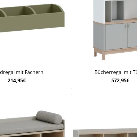
regal mit Fächern
Bücherregal mit T
214,95
€
572,95
€
Jetzt
5% Rabatt
auf Ihre erste Bestellung sichern!
Meinen Code senden