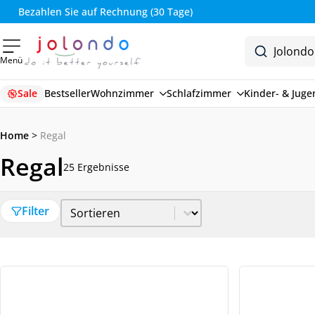
Bezahlen Sie auf Rechnung (30 Tage)
Menü
Sale
Bestseller
Wohnzimmer
Schlafzimmer
Kinder- & Jug
Home
>
Regal
Regal
25 Ergebnisse
Sort Price
Sort content
Filter