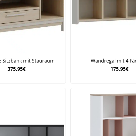
Bleiben Sie auf dem Laufenden über Neuigkeiten und Angebote
itere Informationen darüber, wie wir Ihre Daten für Marketingkommunikation
rarbeiten. Lesen Sie unsere
Datenschutzrichtlinie.
ge Sitzbank mit Stauraum
Wandregal mit 4 Fä
375,95
€
175,95
€