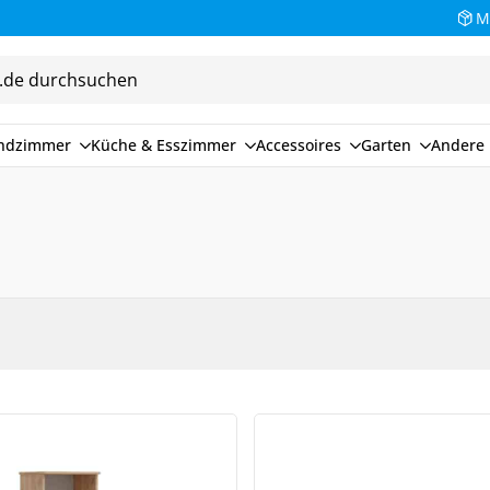
M
endzimmer
Küche & Esszimmer
Accessoires
Garten
Andere 