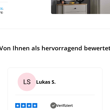
ng
,
ng.
Von Ihnen als hervorragend bewerte
Lukas S.
Jetzt
5% Rabatt
auf Ihre erste Bestellung sichern!
Verifiziert