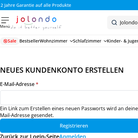
2 Jahre Garantie auf alle Produkte
Menü
Sale
Bestseller
Wohnzimmer
Schlafzimmer
Kinder- & Jug
NEUES KUNDENKONTO ERSTELLEN
erforderlich
E-Mail-Adresse
*
Ein Link zum Erstellen eines neuen Passworts wird an deine
Mail-Adresse gesendet.
Registrieren
Zurück zur Login-Seite
Anmelden