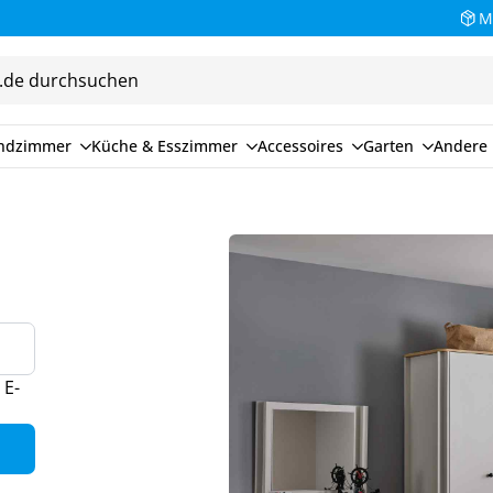
Bezahlen Sie auf Rechnung (30 Tage)
M
endzimmer
Küche & Esszimmer
Accessoires
Garten
Andere 
 E-