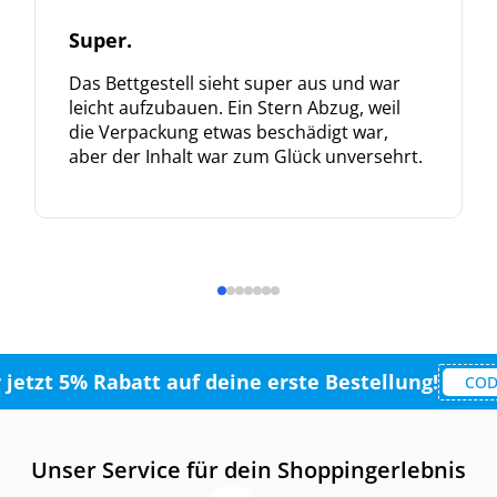
Super.
Das Bettgestell sieht super aus und war
Meinen Code senden
leicht aufzubauen. Ein Stern Abzug, weil
die Verpackung etwas beschädigt war,
aber der Inhalt war zum Glück unversehrt.
Bleiben Sie auf dem Laufenden über Neuigkeiten und Angebote
itere Informationen darüber, wie wir Ihre Daten für Marketingkommunikation
rarbeiten. Lesen Sie unsere
Datenschutzrichtlinie.
r jetzt 5% Rabatt auf deine erste Bestellung!
COD
Unser Service für dein Shoppingerlebnis