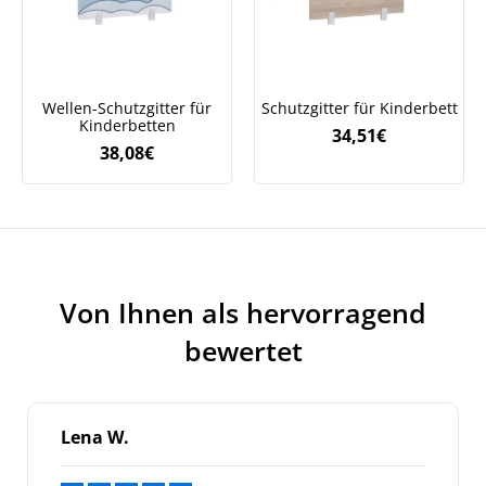
auf Ihre erste Bestellung sichern!
Wellen-Schutzgitter für
Schutzgitter für Kinderbett
Kinderbetten
34,51
€
Meinen Code senden
38,08
€
Bleiben Sie auf dem Laufenden über
Neuigkeiten und Angebote.
Weitere Informationen darüber, wie wir Ihre Daten für
Marketingkommunikation verarbeiten. Lesen Sie unsere
Datenschutzrichtlinie.
Von Ihnen als hervorragend
bewertet
Lena W.