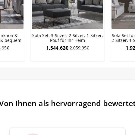
itere Informationen darüber, wie wir Ihre Daten für Marketingkommunikation
rarbeiten. Lesen Sie unsere
Datenschutzrichtlinie.
unktion &
Sofa Set: 3-Sitzer, 2-Sitzer, 1-Sitzer,
Sofa Set fü
h & bequem
Pouf für Ihr Heim
2-Sitzer, 1-
1.544,62
€
1.9
,95
€
2.059,95
€
Ursprünglicher
Aktueller
Preis
Preis
war:
ist:
2.059,95€
1.544,62€.
Von Ihnen als hervorragend bewerte