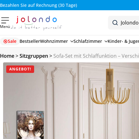
Bezahlen Sie auf Rechnung (30 Tage)
Menü
Sale
Bestseller
Wohnzimmer
Schlafzimmer
Kinder- & Jug
Home
>
Sitzgruppen
>
Sofa-Set mit Schlaffunktion – Versc
ANGEBOT!