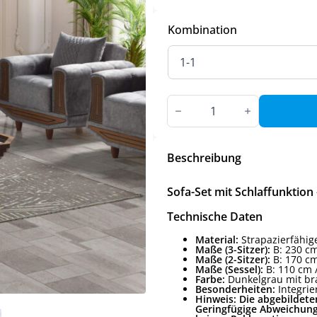
Kombination
Sofa-
Set
mit
Schlaffunktion
–
Verschiedene
Beschreibung
Varianten
verfügbar
Menge
Sofa-Set mit Schlaffunktion
Technische Daten
Material:
Strapazierfähige
Maße (3-Sitzer):
B: 230 cm
Maße (2-Sitzer):
B: 170 cm
Maße (Sessel):
B: 110 cm /
Farbe:
Dunkelgrau mit br
Besonderheiten:
Integrie
Hinweis: Die abgebildete
Geringfügige Abweichung