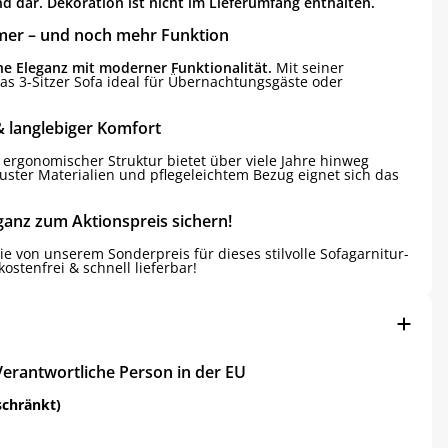
 dar. Dekoration ist nicht im Lieferumfang enthalten.
mer – und noch mehr Funktion
che Eleganz mit moderner Funktionalität.
Mit seiner
das 3-Sitzer Sofa ideal für Übernachtungsgäste oder
 langlebiger Komfort
 ergonomischer Struktur bietet über viele Jahre hinweg
uster Materialien und pflegeleichtem Bezug eignet sich das
leganz zum Aktionspreis sichern!
Sie von unserem Sonderpreis für dieses stilvolle Sofagarnitur-
ostenfrei & schnell lieferbar!
Verantwortliche Person in der EU
schränkt)