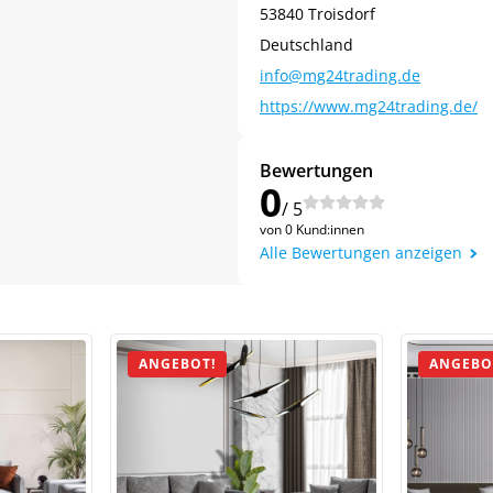
53840 Troisdorf
Deutschland
info@mg24trading.de
https://www.mg24trading.de/
Bewertungen
0
/ 5
von 0 Kund:innen
Jetzt
5% Rabatt
Alle Bewertungen anzeigen
auf Ihre erste Bestellung sichern!
ANGEBOT!
ANGEBO
Meinen Code senden
Bleiben Sie auf dem Laufenden über Neuigkeiten und Angebote