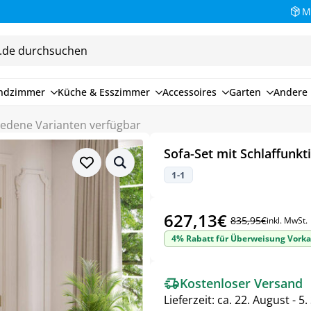
M
endzimmer
Küche & Esszimmer
Accessoires
Garten
Andere 
hiedene Varianten verfügbar
Sofa-Set mit Schlaffunkt
1-1
627,13
€
835,95
€
inkl. MwSt.
Ursprünglicher
Aktueller
4% Rabatt für Überweisung Vorka
Preis
Preis
war:
ist:
Kostenloser Versand
835,95€
627,13€.
Lieferzeit:
ca. 22. August - 