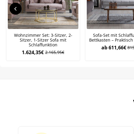
We
ve
Wohnzimmer Set: 3-Sitzer, 2-
Sofa-Set mit Schlaff
Sitzer, 1-Sitzer Sofa mit
Bettkasten – Praktisc
Schlaffunktion
ab
611,66
€
815
1.624,35
€
2.165,95
€
Ursprünglicher
Aktueller
Preis
Preis
war:
ist:
2.165,95€
1.624,35€.