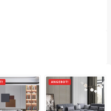
T!
ANGEBOT!
.