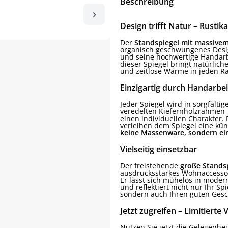
Beschreibung
›
Design trifft Natur – Rustik
Der
Standspiegel mit massive
organisch geschwungenes Des
und seine hochwertige Handarb
dieser Spiegel bringt natürlich
und zeitlose Wärme in jeden R
Einzigartig durch Handarbei
Jeder Spiegel wird in sorgfälti
veredelten Kiefernholzrahmen
einen individuellen Charakter
verleihen dem Spiegel eine kün
keine Massenware, sondern ein
Vielseitig einsetzbar
Der freistehende
große Stands
ausdrucksstarkes Wohnaccesso
Er lässt sich mühelos in moder
und reflektiert nicht nur Ihr Spi
sondern auch Ihren guten Ges
Jetzt zugreifen – Limitierte
Nutzen Sie jetzt die Gelegenhei