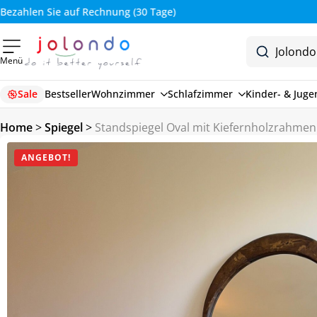
Bezahlen Sie auf Rechnung (30 Tage)
Menü
Sale
Bestseller
Wohnzimmer
Schlafzimmer
Kinder- & Jug
Home
>
Spiegel
>
Standspiegel Oval mit Kiefernholzrahme
ANGEBOT!