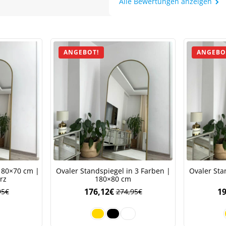
Alle Bewertungen anzeigen
Meinen Code senden
ANGEBOT!
ANGEBO
Bleiben Sie auf dem Laufenden über Neuigkeiten und Angebote
itere Informationen darüber, wie wir Ihre Daten für Marketingkommunikation
rarbeiten. Lesen Sie unsere
Datenschutzrichtlinie.
180×70 cm |
Ovaler Standspiegel in 3 Farben |
Ovaler Sta
rz
180×80 cm
176,12
€
19
95
€
274,95
€