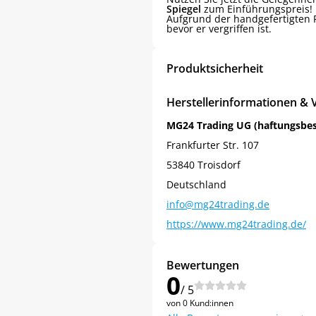
Spiegel
zum Einführungspreis!
Aufgrund der handgefertigten P
bevor er vergriffen ist.
Produktsicherheit
Herstellerinformationen & 
MG24 Trading UG (haftungsbe
Frankfurter Str. 107
53840 Troisdorf
Deutschland
info@mg24trading.de
https://www.mg24trading.de/
Jetzt
5% Rabatt
Bewertungen
0
auf Ihre erste Bestellung sichern!
/ 5
von 0 Kund:innen