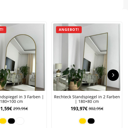
T!
ANGEBOT!
.
ndspiegel in 3 Farben |
Rechteck Standspiegel in 2 Farben
180×100 cm
| 180×80 cm
1,59
€
193,97
€
299,95
€
302,95
€