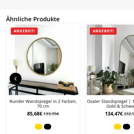
Ähnliche Produkte
ANGEBOT!
ANGEBOT!
We
ve
Runder Wandspiegel in 2 Farben,
Ovaler Standspiegel | 
70 cm
Gold & Schwa
85,68
€
134,47
€
133,95
€
232,