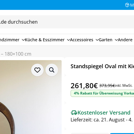
M
endzimmer
Küche & Esszimmer
Accessoires
Garten
Andere 
n – 180×100 cm
Standspiegel Oval mit K
261,80
€
373,95
€
inkl. MwSt.
Ursprünglicher
Aktueller
4% Rabatt für Überweisung Vorka
Preis
Preis
war:
ist:
Kostenloser Versand
373,95€
261,80€.
Lieferzeit:
ca. 21. August - 