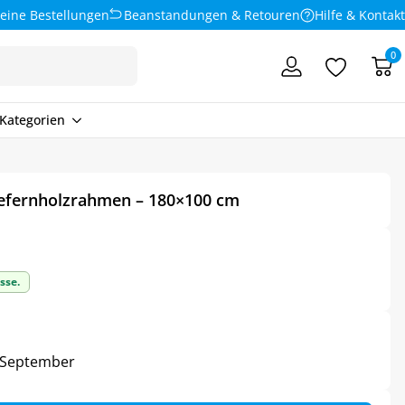
eine Bestellungen
Beanstandungen & Retouren
Hilfe & Kontakt
0
Kategorien
iefernholzrahmen – 180×100 cm
sse.
4. September