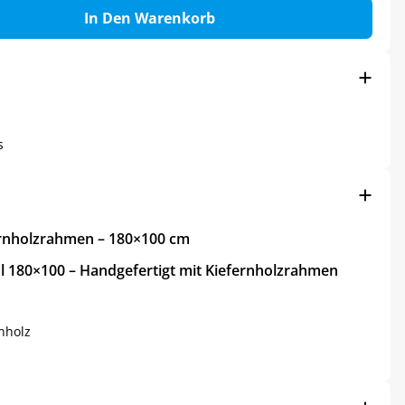
In Den Warenkorb
s
ernholzrahmen – 180×100 cm
l 180×100 – Handgefertigt mit Kiefernholzrahmen
nholz