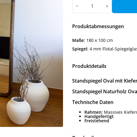
Standspiegel
Oval
mit
Kiefernholzrahmen
-
180x100
Produktabmessungen
cm
Menge
Maße:
180 x 100 cm
Spiegel:
4 mm Flotal-Spiegelgla
Produktdetails
Standspiegel Oval mit Kief
Standspiegel Naturholz Ova
Technische Daten
Rahmen:
Massives Kiefer
Handgefertigt
Freistehend